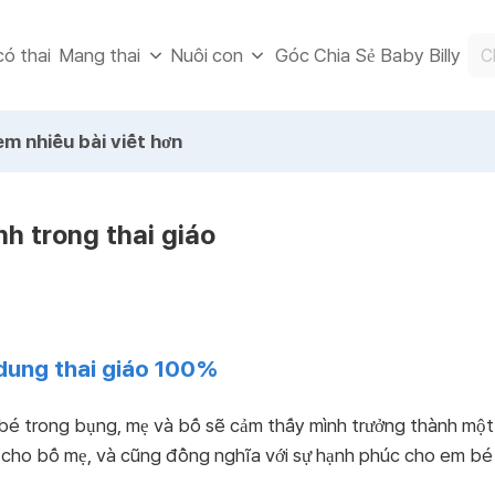
ó thai
Góc Chia Sẻ Baby Billy
Mang thai
Nuôi con
m nhiều bài viết hơn
h trong thai giáo
 dung thai giáo 100%
bé trong bụng, mẹ và bố sẽ cảm thấy mình trưởng thành một 
c cho bố mẹ, và cũng đồng nghĩa với sự hạnh phúc cho em b