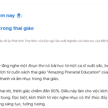
ôm nay 📓:
rong thai giáo
o cáo về Sự Phát triển Thai Nhi> của Đội ngũ Sản xuất Nghiên cứu Não học của KB
 mẹ lắng nghe một đoạn thơ có bài học từ một ca sĩ xuất sắc, 
 trích từ cuốn sách thai giáo "Amazing Prenatal Education" c
hanh và âm nhạc trong thai giáo.
hai nhi, thính giác chiếm đến 90%. Điều này làm cho việc kích
trọng. Đặc biệt, kích thích từ việc nghe nhạc có thể thúc đẩy
ăng sáng tạo, tưởng tượng.