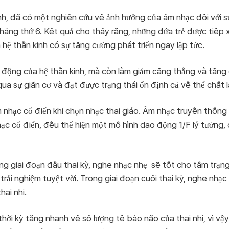
h, đã có một nghiên cứu về ảnh hưởng của âm nhạc đối với sự 
háng thứ 6. Kết quả cho thấy rằng, những đứa trẻ được tiếp
 hệ thần kinh có sự tăng cường phát triển ngay lập tức.
 động của hệ thần kinh, mà còn làm giảm căng thẳng và tăn
qua sự giãn cơ và đạt được trạng thái ổn định cả về thể chất l
 nhạc cổ điển khi chọn nhạc thai giáo. Âm nhạc truyền thống
ạc cổ điển, đều thể hiện một mô hình dao động 1/F lý tưởng, 
ng giai đoạn đầu thai kỳ, nghe nhạc nhẹ sẽ tốt cho tâm trạng
 trải nghiệm tuyệt vời. Trong giai đoạn cuối thai kỳ, nghe nhạ
hai nhi.
à thời kỳ tăng nhanh về số lượng tế bào não của thai nhi, vì v