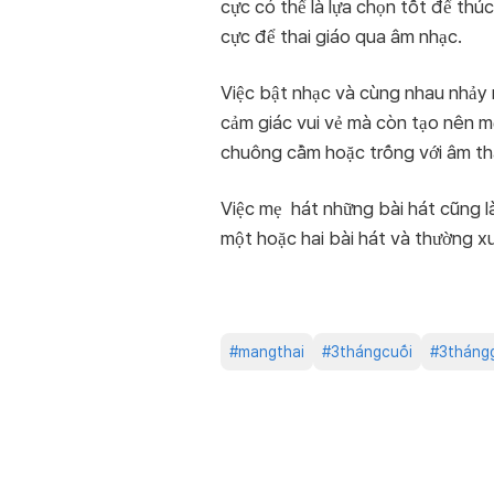
cực có thể là lựa chọn tốt để thú
cực để thai giáo qua âm nhạc.
Việc bật nhạc và cùng nhau nhảy 
cảm giác vui vẻ mà còn tạo nên m
chuông cầm hoặc trống với âm than
Việc mẹ hát những bài hát cũng là
một hoặc hai bài hát và thường xu
#
mangthai
#
3thángcuối
#
3tháng