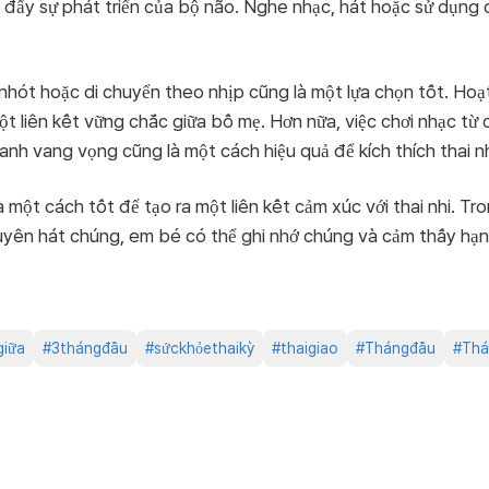
c đẩy sự phát triển của bộ não. Nghe nhạc, hát hoặc sử dụng 
nhót hoặc di chuyển theo nhịp cũng là một lựa chọn tốt. Hoạ
ột liên kết vững chắc giữa bố mẹ. Hơn nữa, việc chơi nhạc từ
h vang vọng cũng là một cách hiệu quả để kích thích thai nhi
 một cách tốt để tạo ra một liên kết cảm xúc với thai nhi. Tr
yên hát chúng, em bé có thể ghi nhớ chúng và cảm thấy hạnh 
giữa
#
3thángđầu
#
sứckhỏethaikỳ
#
thaigiao
#
Thángđầu
#
Thá