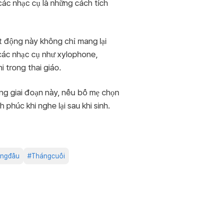
các nhạc cụ là những cách tích
t động này không chỉ mang lại
 các nhạc cụ như xylophone,
 trong thai giáo.
ong giai đoạn này, nếu bố mẹ chọn
phúc khi nghe lại sau khi sinh.
ngđầu
#
Thángcuối