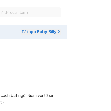
Tải app Baby Billy
cách bất ngờ. Niềm vui từ sự
é ✨