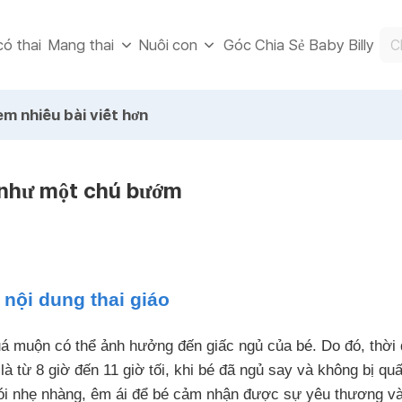
ó thai
Góc Chia Sẻ Baby Billy
Mang thai
Nuôi con
m nhiều bài viết hơn
 như một chú bướm
nội dung thai giáo
á muộn có thể ảnh hưởng đến giấc ngủ của bé. Do đó, thời đ
là từ 8 giờ đến 11 giờ tối, khi bé đã ngủ say và không bị qu
nói nhẹ nhàng, êm ái để bé cảm nhận được sự yêu thương và