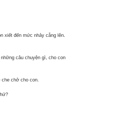
ôn xiết đến mức nhảy cẫng lên.
e những câu chuyện gì, cho con
ẹ che chở cho con.
chứ?