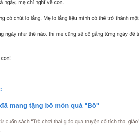
cả ngày, mẹ chỉ nghĩ về con.
 có chút lo lắng. Mẹ lo lắng liệu mình có thể trở thành mộ
ng ngày như thế nào, thì mẹ cũng sẽ cố gắng từng ngày để t
 con!
:
 đã mang tặng bố món quà "Bố"
 từ cuốn sách "Trò chơi thai giáo qua truyện cổ tích thai giá
.