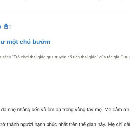
 📓:
hư một chú bướm
ốn sách "Trò chơi thai giáo qua truyện cổ tích thai giáo" của tác giả G
đã nhẹ nhàng đến và ôm ấp trong vòng tay mẹ. Mẹ cảm ơn 
rở thành người hạnh phúc nhất trên thế gian này. Mẹ chỉ cầ