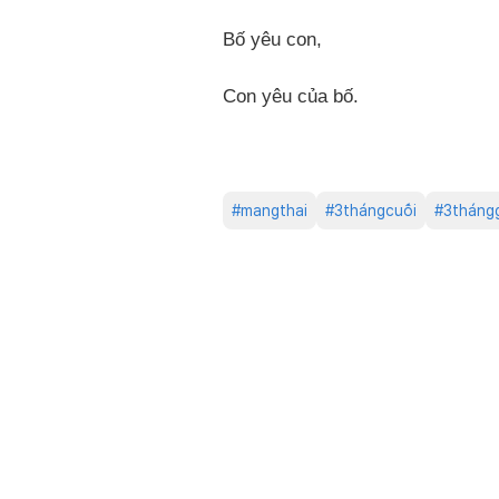
Bố yêu con,
Con yêu của bố.
#
mangthai
#
3thángcuối
#
3tháng