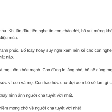
ha. Khi lần đầu tiên nghe tin con chào đời, bố vui mừng kh
điệu múa.
o" hạnh phúc. Bố loay hoay suy nghĩ xem nên kể cho con ngh
hát nào.
và mẹ luôn khỏe mạnh. Con đừng lo lắng nhé, bố sẽ cùng m
 sức vì con và mẹ. Con háo hức chờ đợi xem bố sẽ làm gì 
thấy hình ảnh người cha tuyệt vời nhất.
niềm mong chờ về người cha tuyệt vời nhé!