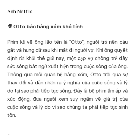
Ảnh Netflix
Otto bác hàng xóm khó tính
🎥
Phim kể về ông lão tên là "Otto", người trở nên cáu
gắt và hung dữ sau khi mất đi người vợ. Khi ông quyết
định rời khỏi thế giới này, một cặp vợ chồng trẻ đầy
sức sống bất ngờ xuất hiện trong cuộc sống của ông.
Thông qua mối quan hệ hàng xóm, Otto trãi qua sự
thay đổi và dần nhận ra ý nghĩa của cuộc sống và lý
do tại sao phải tiếp tục sống. Đây là bộ phim ấm áp và
xúc động, đưa người xem suy ngẫm về giá trị của
cuộc sống và lý do vì sao chúng ta phải tiếp tục sinh
tồn.