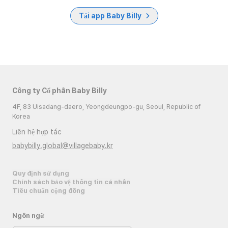
Tải app Baby Billy
Công ty Cổ phần Baby Billy
4F, 83 Uisadang-daero, Yeongdeungpo-gu, Seoul, Republic of
Korea
Liên hệ hợp tác
babybilly.global@villagebaby.kr
Quy định sử dụng
Chính sách bảo vệ thông tin cá nhân
Tiêu chuẩn cộng đồng
Ngôn ngữ