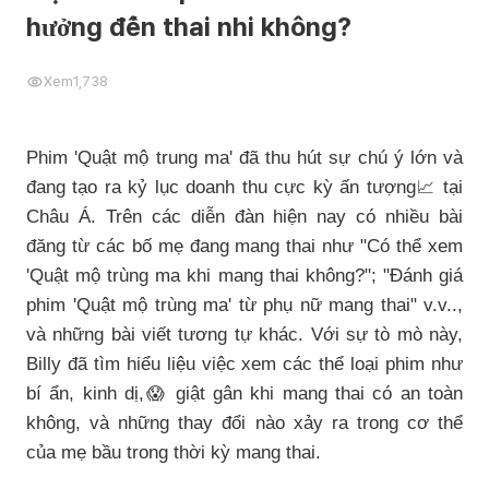
hưởng đến thai nhi không?
Xem
1,738
Phim 'Quật mộ trung ma' đã thu hút sự chú ý lớn và
đang tạo ra kỷ lục doanh thu cực kỳ ấn tượng
tại
📈
Châu Á. Trên các diễn đàn hiện nay có nhiều bài
đăng từ các bố mẹ đang mang thai như "Có thể xem
'Quật mộ trùng ma khi mang thai không?"; "Đánh giá
phim 'Quật mộ trùng ma' từ phụ nữ mang thai" v.v..,
và những bài viết tương tự khác. Với sự tò mò này,
Billy đã tìm hiểu liệu việc xem các thể loại phim như
bí ẩn, kinh dị,
giật gân khi mang thai có an toàn
😱
không, và những thay đổi nào xảy ra trong cơ thể
của mẹ bầu trong thời kỳ mang thai.