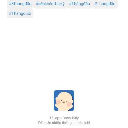
#
3thángđầu
#
sứckhỏethaikỳ
#
Thángđầu
#
Thángđầu
#
Thángcuối
Tải app Baby Billy
Để nhận nhiều thông tin hữu ích!