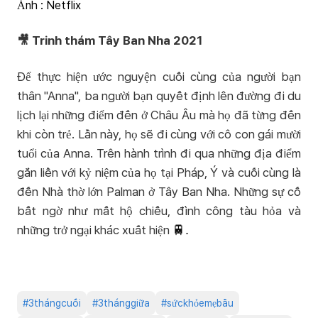
Ảnh : Netflix
🎥 Trinh thám Tây Ban Nha 2021
Để thực hiện ước nguyện cuối cùng của người bạn
thân "Anna", ba người bạn quyết định lên đường đi du
lịch lại những điểm đến ở Châu Âu mà họ đã từng đến
khi còn trẻ. Lần này, họ sẽ đi cùng với cô con gái mười
tuổi của Anna. Trên hành trình đi qua những địa điểm
gắn liền với kỷ niệm của họ tại Pháp, Ý và cuối cùng là
đến Nhà thờ lớn Palman ở Tây Ban Nha. Những sự cố
bất ngờ như mất hộ chiếu, đình công tàu hỏa và
những trở ngại khác xuất hiện
🚆.
#
3thángcuối
#
3thánggiữa
#
sứckhỏemẹbầu