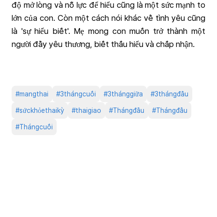
độ mở lòng và nỗ lực để hiểu cũng là một sức mạnh to
lớn của con. Còn một cách nói khác về tình yêu cũng
là 'sự hiểu biết'. Mẹ mong con muốn trở thành một
người đầy yêu thương, biết thấu hiểu và chấp nhận.
#
mangthai
#
3thángcuối
#
3thánggiữa
#
3thángđầu
#
sứckhỏethaikỳ
#
thaigiao
#
Thángđầu
#
Thángđầu
#
Thángcuối