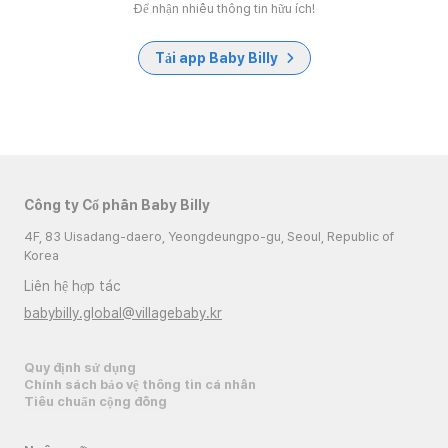
Để nhận nhiều thông tin hữu ích!
Tải app Baby Billy
Công ty Cổ phần Baby Billy
4F, 83 Uisadang-daero, Yeongdeungpo-gu, Seoul, Republic of
Korea
Liên hệ hợp tác
babybilly.global@villagebaby.kr
Quy định sử dụng
Chính sách bảo vệ thông tin cá nhân
Tiêu chuẩn cộng đồng