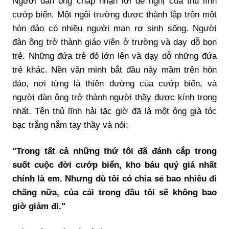
Người đàn ông chấp nhận lời đề nghị của thủ lĩnh
cướp biển. Một ngôi trường được thành lập trên một
hòn đảo có nhiều người man rợ sinh sống. Người
đàn ông trở thành giáo viên ở trường và dạy dỗ bọn
trẻ. Những đứa trẻ đó lớn lên và dạy dỗ những đứa
trẻ khác. Nền văn minh bắt đầu nảy mầm trên hòn
đảo, nơi từng là thiên đường của cướp biển, và
người đàn ông trở thành người thầy được kính trọng
nhất. Tên thủ lĩnh hải tặc giờ đã là một ông già tóc
bạc trắng nắm tay thầy và nói:
"Trong tất cả những thứ tôi đã đánh cắp trong
suốt cuộc đời cướp biển, kho báu quý giá nhất
chính là em. Nhưng dù tôi có chia sẻ bao nhiêu đi
chăng nữa, của cải trong đầu tôi sẽ không bao
giờ giảm đi."