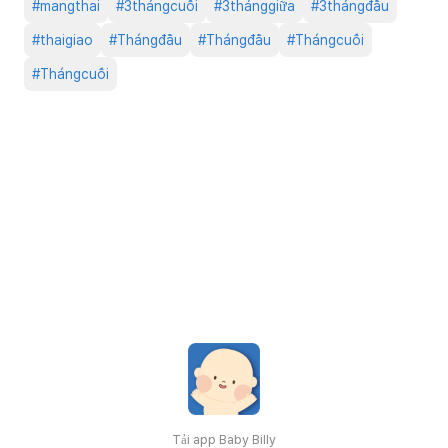
#
mangthai
#
3thángcuối
#
3thánggiữa
#
3thángđầu
#
thaigiao
#
Thángđầu
#
Thángđầu
#
Thángcuối
#
Thángcuối
Tải app Baby Billy