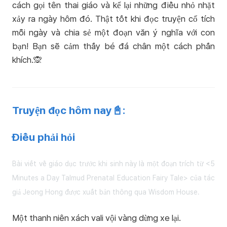
cách gọi tên thai giáo và kể lại những điều nhỏ nhặt
xảy ra ngày hôm đó. Thật tốt khi đọc truyện cổ tích
mỗi ngày và chia sẻ một đoạn văn ý nghĩa với con
bạn! Bạn sẽ cảm thấy bé đá chân một cách phấn
khích.🙊
Truyện đọc hôm nay📓:
Điều phải hỏi
Bài viết về giáo dục trước khi sinh này là một đoạn trích từ <5
Minutes a Day Talmud Prenatal Education Fairy Tale> của tác
giả Jeong Hong được xuất bản thông qua Wisdom House.
Một thanh niên xách vali vội vàng dừng xe lại.