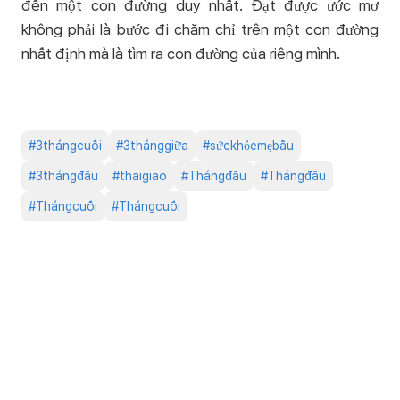
đến một con đường duy nhất. Đạt được ước mơ
không phải là bước đi chăm chỉ trên một con đường
nhất định mà là tìm ra con đường của riêng mình.
#
3thángcuối
#
3thánggiữa
#
sứckhỏemẹbầu
#
3thángđầu
#
thaigiao
#
Thángđầu
#
Thángđầu
#
Thángcuối
#
Thángcuối