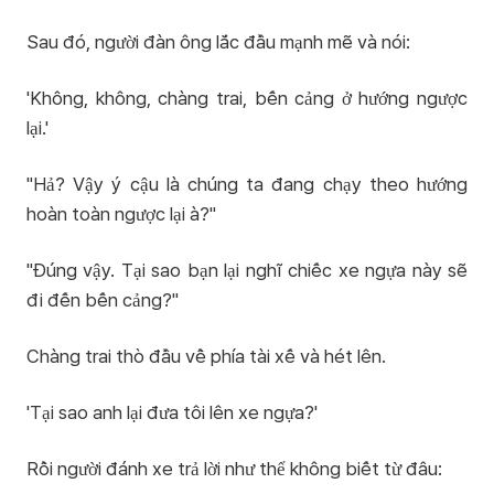
Sau đó, người đàn ông lắc đầu mạnh mẽ và nói:
'Không, không, chàng trai, bến cảng ở hướng ngược
lại.'
"Hả? Vậy ý cậu là chúng ta đang chạy theo hướng
hoàn toàn ngược lại à?"
"Đúng vậy. Tại sao bạn lại nghĩ chiếc xe ngựa này sẽ
đi đến bến cảng?"
Chàng trai thò đầu về phía tài xế và hét lên.
'Tại sao anh lại đưa tôi lên xe ngựa?'
Rồi người đánh xe trả lời như thể không biết từ đâu: