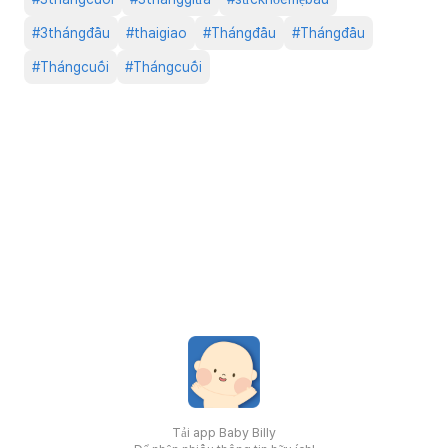
#
3thángđầu
#
thaigiao
#
Thángđầu
#
Thángđầu
#
Thángcuối
#
Thángcuối
Tải app Baby Billy