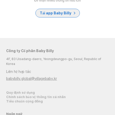
Để nhận nhiều thông tin hữu ích!
Tải app Baby Billy
Công ty Cổ phần Baby Billy
4F, 83 Uisadang-daero, Yeongdeungpo-gu, Seoul, Republic of
Korea
Liên hệ hợp tác
babybilly.global@villagebaby.kr
Quy định sử dụng
Chính sách bảo vệ thông tin cá nhân
Tiêu chuẩn cộng đồng
Ngôn ngữ