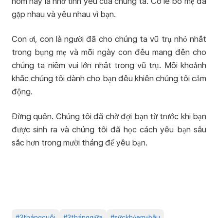
hôm nay là nhờ tình yêu của chúng ta. Có lẽ bố mẹ đã
gặp nhau và yêu nhau vì bạn.
Con ơi, con là người đã cho chúng ta vũ trụ nhỏ nhất
trong bụng mẹ và mỗi ngày con đều mang đến cho
chúng ta niềm vui lớn nhất trong vũ trụ. Mỗi khoảnh
khắc chúng tôi dành cho bạn đều khiến chúng tôi cảm
động.
Đừng quên. Chúng tôi đã chờ đợi bạn từ trước khi bạn
được sinh ra và chúng tôi đã học cách yêu bạn sâu
sắc hơn trong mười tháng để yêu bạn.
#
3thángcuối
#
3thánggiữa
#
sứckhỏemẹbầu