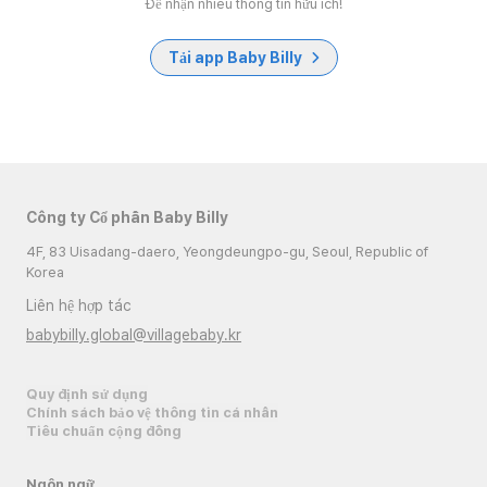
Để nhận nhiều thông tin hữu ích!
Tải app Baby Billy
Công ty Cổ phần Baby Billy
4F, 83 Uisadang-daero, Yeongdeungpo-gu, Seoul, Republic of
Korea
Liên hệ hợp tác
babybilly.global@villagebaby.kr
Quy định sử dụng
Chính sách bảo vệ thông tin cá nhân
Tiêu chuẩn cộng đồng
Ngôn ngữ