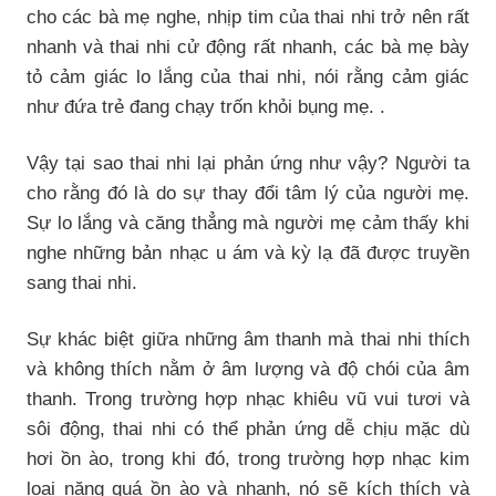
cho các bà mẹ nghe, nhịp tim của thai nhi trở nên rất
nhanh và thai nhi cử động rất nhanh, các bà mẹ bày
tỏ cảm giác lo lắng của thai nhi, nói rằng cảm giác
như đứa trẻ đang chạy trốn khỏi bụng mẹ. .
Vậy tại sao thai nhi lại phản ứng như vậy? Người ta
cho rằng đó là do sự thay đổi tâm lý của người mẹ.
Sự lo lắng và căng thẳng mà người mẹ cảm thấy khi
nghe những bản nhạc u ám và kỳ lạ đã được truyền
sang thai nhi.
Sự khác biệt giữa những âm thanh mà thai nhi thích
và không thích nằm ở âm lượng và độ chói của âm
thanh. Trong trường hợp nhạc khiêu vũ vui tươi và
sôi động, thai nhi có thể phản ứng dễ chịu mặc dù
hơi ồn ào, trong khi đó, trong trường hợp nhạc kim
loại nặng quá ồn ào và nhanh, nó sẽ kích thích và