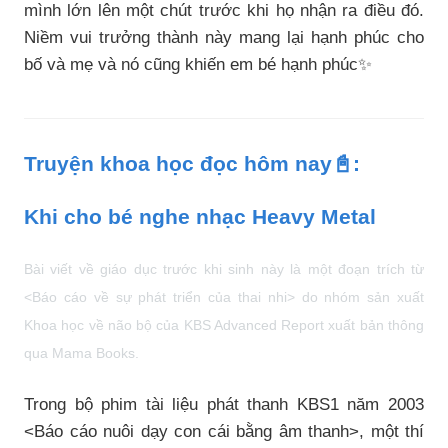
mình lớn lên một chút trước khi họ nhận ra điều đó.
Niềm vui trưởng thành này mang lại hạnh phúc cho
bố và mẹ và nó cũng khiến em bé hạnh phúc✨
Truyện khoa học đọc hôm nay📓:
Khi cho bé nghe nhạc Heavy Metal
Bài viết về giáo dục trước khi sinh này là một đoạn trích từ
<Báo cáo về sự phát triển của thai nhi> do nhóm sản xuất
Khoa học về não bộ của KBS Advanced Report xuất bản thông
qua Mama Books.
Trong bộ phim tài liệu phát thanh KBS1 năm 2003
<Báo cáo nuôi dạy con cái bằng âm thanh>, một thí