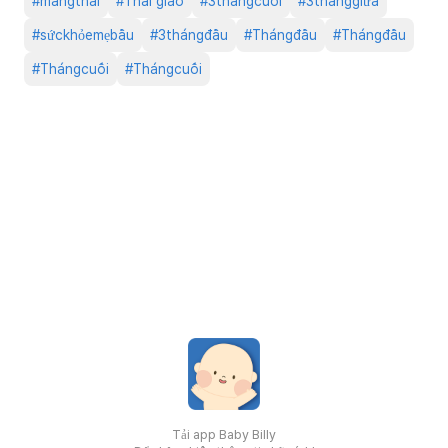
#
mangthai
#
Thai giáo
#
3thángcuối
#
3thánggiữa
#
sứckhỏemẹbầu
#
3thángđầu
#
Thángđầu
#
Thángđầu
#
Thángcuối
#
Thángcuối
Tải app Baby Billy