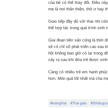
của bé có thể thay đổi. Điều này
mẹ là nơi thân thiện, thờ ơ hay t
Giao tiếp đầy đủ với thai nhi cũ
thể hợp tác trong quá trình sinh
Giai đoạn tiền sản cũng là thời đ
sẽ có chỉ số phát triển cao sau k
hội không bao giờ có lại trong đ
xảy ra sau khi đứa trẻ được sinh
Càng có nhiều trẻ em hạnh phúc 
hơn. Món quà tốt nhất mà cha mẹ 
#
mangthai
#
Thai giáo
#
3thángcu