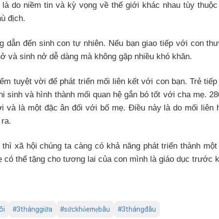
 là do niềm tin và kỳ vọng về thế giới khác nhau tùy thuộc
hù địch.
ng dẫn đến sinh con tự nhiên. Nếu bạn giao tiếp với con t
 nở và sinh nở dễ dàng mà không gặp nhiều khó khăn.
iểm tuyệt vời để phát triển mối liên kết với con bạn. Trẻ ti
hi sinh và hình thành mối quan hệ gắn bó tốt với cha mẹ. 280
ời và là một đặc ân đối với bố mẹ. Điều này là do mối liên
 ra.
thì xã hội chúng ta càng có khả năng phát triển thành mộ
có thể tặng cho tương lai của con mình là giáo dục trước k
ối
#
3thánggiữa
#
sứckhỏemẹbầu
#
3thángđầu