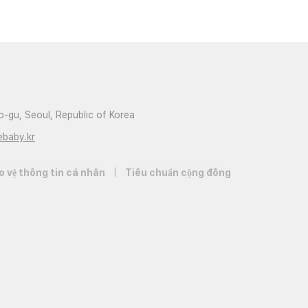
-gu, Seoul, Republic of Korea
ebaby.kr
o vệ thông tin cá nhân
|
Tiêu chuẩn cộng đồng