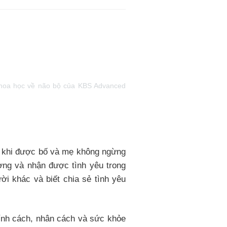
t Khoa học về não bộ của KBS Advanced
úc khi được bố và mẹ không ngừng
ương và nhận được tình yêu trong
ời khác và biết chia sẻ tình yêu
 tính cách, nhân cách và sức khỏe