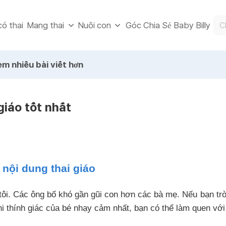
ó thai
Góc Chia Sẻ Baby Billy
Mang thai
Nuôi con
m nhiều bài viết hơn
giáo tốt nhất
nội dung thai giáo
 tôi. Các ông bố khó gần gũi con hơn các bà mẹ. Nếu bạn tr
 khi thính giác của bé nhạy cảm nhất, bạn có thể làm quen vớ