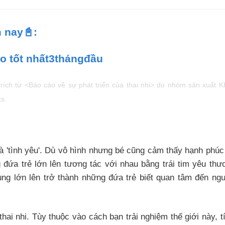
 nay📓:
o tốt nhất
3thángđầu
n trích từ <Báo cáo về sự phát triển của thai nhi> do nhóm sản xuấ
s.
o là 'tình yêu'. Dù vô hình nhưng bé cũng cảm thấy hạnh ph
 đứa trẻ lớn lên tương tác với nhau bằng trái tim yêu th
ng lớn lên trở thành những đứa trẻ biết quan tâm đến ngư
 thai nhi. Tùy thuộc vào cách bạn trải nghiệm thế giới này,