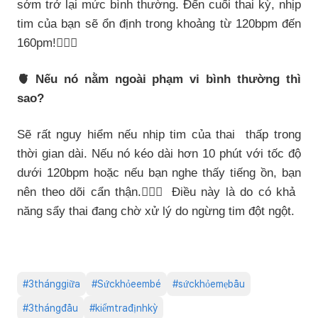
sớm trở lại mức bình thường. Đến cuối thai kỳ, nhịp
tim của bạn sẽ ổn định trong khoảng từ 120bpm đến
160pm!🙆🏻‍♀️
🫀 Nếu nó nằm ngoài phạm vi bình thường thì
sao?
Sẽ rất nguy hiểm nếu nhịp tim của thai thấp trong
thời gian dài. Nếu nó kéo dài hơn 10 phút với tốc độ
dưới 120bpm hoặc nếu bạn nghe thấy tiếng ồn, bạn
nên theo dõi cẩn thận.🧑🏻‍⚕️ Điều này là do có khả
năng sẩy thai đang chờ xử lý do ngừng tim đột ngột.
#
3thánggiữa
#
Sứckhỏeembé
#
sứckhỏemẹbầu
#
3thángđầu
#
kiểmtrađịnhkỳ