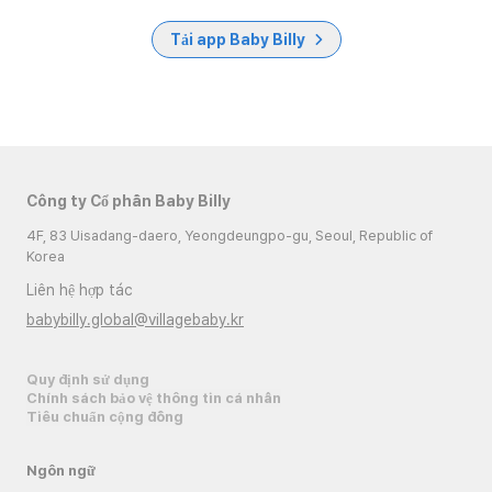
Tải app Baby Billy
Công ty Cổ phần Baby Billy
4F, 83 Uisadang-daero, Yeongdeungpo-gu, Seoul, Republic of
Korea
Liên hệ hợp tác
babybilly.global@villagebaby.kr
Quy định sử dụng
Chính sách bảo vệ thông tin cá nhân
Tiêu chuẩn cộng đồng
Ngôn ngữ