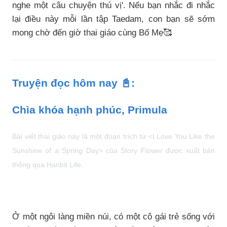
nghe một câu chuyện thú vị'. Nếu bạn nhắc đi nhắc
lại điều này mỗi lần tập Taedam, con bạn sẽ sớm
mong chờ đến giờ thai giáo cùng Bố Mẹ🥰
Truyện đọc hôm nay 📓:
Chìa khóa hạnh phúc, Primula
Bài viết thai giáo này là một đoạn trích từ <I Love You Like the
Sunshine of a Spring Day> của Story Flower được xuất bản
thông qua Hanbit Life.
Ở một ngôi làng miền núi, có một cô gái trẻ sống với