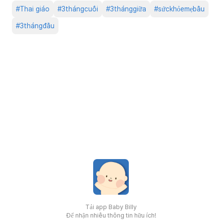
#
Thai giáo
#
3thángcuối
#
3thánggiữa
#
sứckhỏemẹbầu
#
3thángđầu
Tải app Baby Billy
Để nhận nhiều thông tin hữu ích!