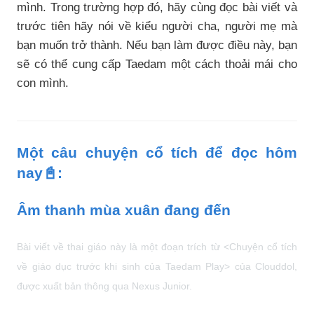
mình. Trong trường hợp đó, hãy cùng đọc bài viết và
trước tiên hãy nói về kiểu người cha, người mẹ mà
bạn muốn trở thành. Nếu bạn làm được điều này, bạn
sẽ có thể cung cấp Taedam một cách thoải mái cho
con mình.
Một câu chuyện cổ tích để đọc hôm
nay📓:
Âm thanh mùa xuân đang đến
Bài viết về thai giáo này là một đoạn trích từ <Chuyện cổ tích
về giáo dục trước khi sinh của Taedam Play> của Clouddol,
được xuất bản thông qua Nexus Junior.