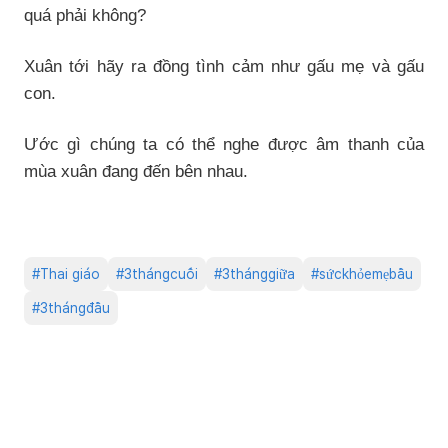
quá phải không?
Xuân tới hãy ra đồng tình cảm như gấu mẹ và gấu
con.
Ước gì chúng ta có thể nghe được âm thanh của
mùa xuân đang đến bên nhau.
#
Thai giáo
#
3thángcuối
#
3thánggiữa
#
sứckhỏemẹbầu
#
3thángđầu