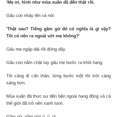
'Mẹ ơi, hình như mùa xuân đã đến thật rồi.
Gấu con nhảy lên và nói:
'Thật sao? Tiếng gầm gừ đó có nghĩa là gì vậy?
Tôi có nên ra ngoài với mẹ không?'
Gấu mẹ ngáp dài rồi đứng dậy.
Gấu con nắm chặt tay gấu mẹ bước ra khỏi hang.
Tôi càng đi cẩn thận, từng bước một thì trời càng
sáng hơn.
Mùa xuân đã thực sự đến bên ngoài hang động và cả
thế giới đã trở nên xanh tươi.
Gầm gừ, gầm gừ! ù, ù, ù!