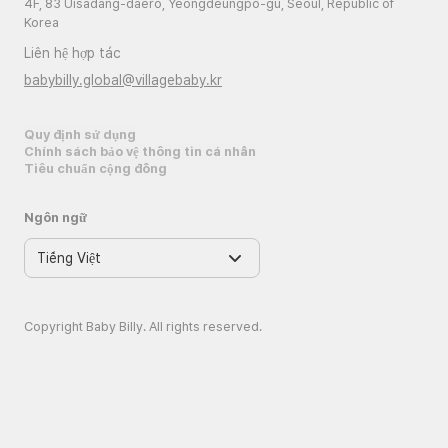
4F, 83 Uisadang-daero, Yeongdeungpo-gu, Seoul, Republic of
Korea
Liên hệ hợp tác
babybilly.global@villagebaby.kr
Quy định sử dụng
Chính sách bảo vệ thông tin cá nhân
Tiêu chuẩn cộng đồng
Ngôn ngữ
Copyright Baby Billy. All rights reserved.