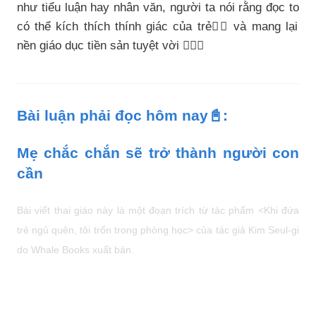
như tiểu luận hay nhân văn, người ta nói rằng đọc to
có thể kích thích thính giác của trẻ👂🏻 và mang lại
nền giáo dục tiền sản tuyệt vời 🙆🏻‍♀️
Bài luận phải đọc hôm nay📓:
Mẹ chắc chắn sẽ trở thành người con
cần
Bài viết thai giáo này là một đoạn trích từ tác phẩm <Khi đứa
trẻ ngủ quên, tôi trốn trong phòng học> của tác giả Kim Seul-gi
do Whale Books xuất bản.