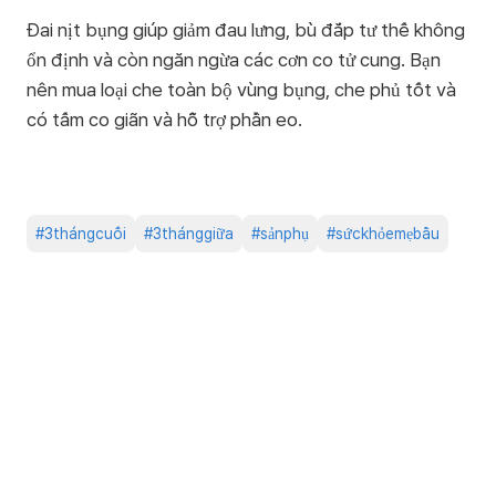
Đai nịt bụng giúp giảm đau lưng, bù đắp tư thế không
ổn định và còn ngăn ngừa các cơn co tử cung. Bạn
nên mua loại che toàn bộ vùng bụng, che phủ tốt và
có tấm co giãn và hỗ trợ phần eo.
#
3thángcuối
#
3thánggiữa
#
sảnphụ
#
sứckhỏemẹbầu