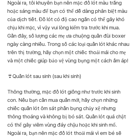
Ngoài ra, tôi khuyên bạn nên mặc đồ lót màu trắng
hoặc sáng màu để bạn có thể dễ dàng phân biệt màu
của dịch tiết. Đồ lót có độ cao ngắn có thể gây khó
chịu khi mặc, vì vậy vui lòng kiểm tra trước khi mua.
Gần đây, số lượng các mẹ ưa chuộng quần đùi boxer
ngày càng nhiều. Trong số các loại quần lót khác nhau
trên thị trường, hãy chọn một chiếc thoải mái cho mẹ
và một chiếc giúp bảo vệ vùng bụng một cách ấm áp!
👙Quần lót sau sinh (sau khi sinh)
Thông thường, mặc đồ lót giống như trước khi sinh
con. Nếu bạn cần mua quần mới, hãy chọn những
chiếc quần lót ôm sát phần bụng chảy xệ nhưng
thông thoáng và không bị bó sát. Quần lót quá chật
có thể gây viêm vùng đáy chậu hoặc khi sinh mổ.
Ngoài ra, bạn nên mặc đồ lót thoải mái vì em bé sẽ