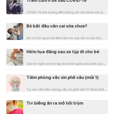
Trầm cảm ở bé sau COVID-19
COVID-19 ảnh hưởng đến không chỉ sức khỏe mà cả
tinh thần của trẻ em khi bé liên tục phải ở nhà và h
Bé bắt đầu cần cai sữa chưa?
Bé có thói quen bú đêm làm mẹ vừa vất vả vừa ảnh
hưởng tới giấc ngủ của cả nhà. Việc cai sữa sẽ giúp
Hiểm họa đằng sau xe tập đi cho bé
Cho trẻ ngồi xe tròn tập đi là thói quen phổ biến của bố
mẹ khi mới bắt đầu cho bé tập đi. Tuy nhiên
Tiêm phòng vắc xin phế cầu (mũi 1)
Tại sao cần tiêm chủng vắc xin phế cầu?💡 Bệnh phế
cầu do vi khuẩn phế cầu gây nên. Phế cầu khuẩn có
Trẻ biếng ăn ra mồ hôi trộm