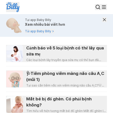
Tại app Baby Billy
Xem nhiều bài viết hơn
Tải app Baby Billy
Cảnh báo về 5 loại bệnh có thể lây qua
sữa mẹ
Các loại bệnh lây truyền qua sữa mẹ có thể bạn đã
biếtLây nhiễm HIV hoặc HTLV – 1HIV từ trước đến na
🩺Tiêm phòng viêm màng não cầu A,C
(mũi 1)
Tại sao cần tiêm vắc xin viêm màng não cầu A,C?💡
Viêm màng não mô cầu do vi khuẩn não mô cầu gây ra
Mắt bé bị đổ ghèn. Có phải bệnh
không?
Tìm hiểu về hiện tượng mắt bé đổ ghèn Mắt đổ ghèn là