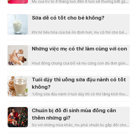
Mẹ của trẻ từ 4 tháng tuổi đến 6 tuổi sẽ thường bắt gặp
bé ra nhiều mồ hôi ở chân tay, đầu và lưng.
Sữa dê có tốt cho bé không?
Khi hệ tiêu hóa của bé ổn định hơn, mẹ có thể cho bé
uống các loại sữa khác, kể cả sữa dê thay cho s
Những việc mẹ có thể làm cùng với con
Hoạt động chung của bố và mẹ cùng con dù đơn giản
nhưng cũng đủ làm phong phú mối quan hệ liên kết t
Tuổi dậy thì uống sữa đậu nành có tốt
không?
'Uống sữa đậu nành ở tuổi dậy thì có thể tăng kích thước
vòng 1, ổn định nội tiết cho trẻ', hẳn mẹ đ
Chuẩn bị đồ đi sinh mùa đông cần
thêm những gì?
So với những mùa khác, mẹ phải chuẩn bị gấp đôi cho
việc sinh nở vào mùa đông?🙀 Vì thời tiết lạnh,