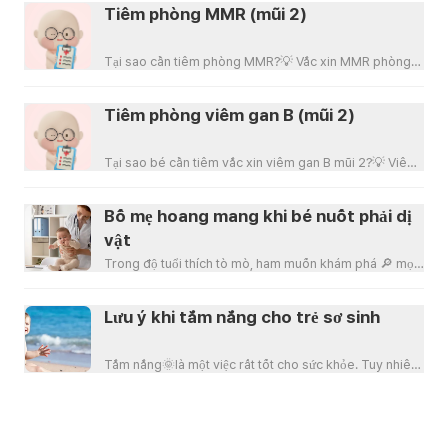
Tiêm phòng MMR (mũi 2)
Tại sao cần tiêm phòng MMR?💡 Vắc xin MMR phòng
sởi, quai bị, rubella. Sởi có biểu hiện ho, phát ban
Tiêm phòng viêm gan B (mũi 2)
Tại sao bé cần tiêm vắc xin viêm gan B mũi 2?💡 Viêm
gan B là một bệnh gây sưng tấy và hoại tử tế bà
Bố mẹ hoang mang khi bé nuốt phải dị
vật
Trong độ tuổi thích tò mò, ham muốn khám phá 🔎 mọi
thứ xung quanh, bé thường tiếp xúc với các đồ vậ
Lưu ý khi tắm nắng cho trẻ sơ sinh
Tắm nắng🌞là một việc rất tốt cho sức khỏe. Tuy nhiên,
đối với trẻ sơ sinh, việc tắm nắng cần phải c