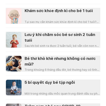
gì?💡Hiện tượng mắt đổ ghèn 1 hoặc 2 bên mắt 👀
Khám sức khỏe định kì cho bé 1 tuổi
Tại sao mẹ cần khám sức khỏe định kì cho bé 1 tuổi?💡
Khi đi thăm khám sức khỏe cho bé 1 tuổi, các c
Lưu ý khi chăm sóc bé sơ sinh 2 tuần
tuổi
Sau khi bé sinh ra được 2 tuần tuổi, bé vẫn còn non nớt
và cần được chăm sóc đặc biệt. Bố mẹ nên để
Bé thở khò khè nhưng không có nước
mũi?
Trong khoảng 6 tháng đầu đời, bé thường hay có tình
trạng thở khò khè🌬️ nhưng lại không có nước mũi
5 bí quyết dạy bé tập ngồi
Một trong những dấu mốc quan trọng đánh dấu sự phát
triển của bé chính là bé biết học ngồi. Hầu hết