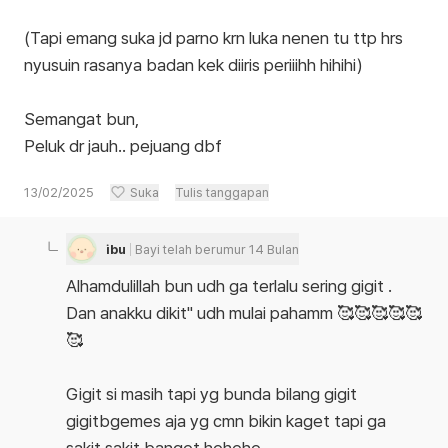
(Tapi emang suka jd parno krn luka nenen tu ttp hrs
nyusuin rasanya badan kek diiris periiihh hihihi)
Semangat bun,
Peluk dr jauh.. pejuang dbf
13/02/2025
Suka
Tulis tanggapan
ibu
Bayi telah berumur 14 Bulan
Alhamdulillah bun udh ga terlalu sering gigit .
Dan anakku dikit" udh mulai pahamm 🥰🥰🥰🥰🥰
🥰
Gigit si masih tapi yg bunda bilang gigit
gigitbgemes aja yg cmn bikin kaget tapi ga