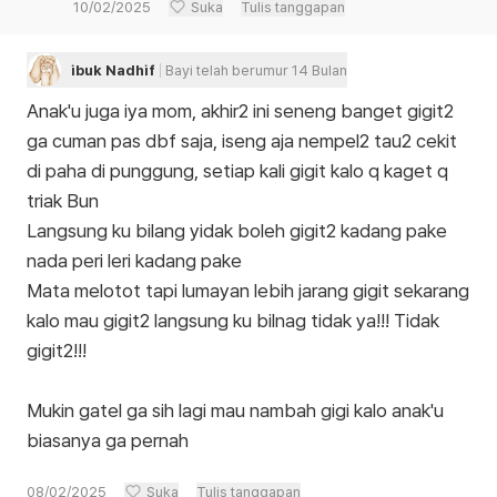
10/02/2025
Suka
Tulis tanggapan
ibuk Nadhif
Bayi telah berumur 14 Bulan
Anak'u juga iya mom, akhir2 ini seneng banget gigit2
ga cuman pas dbf saja, iseng aja nempel2 tau2 cekit
di paha di punggung, setiap kali gigit kalo q kaget q
triak Bun
Langsung ku bilang yidak boleh gigit2 kadang pake
nada peri leri kadang pake
Mata melotot tapi lumayan lebih jarang gigit sekarang
kalo mau gigit2 langsung ku bilnag tidak ya!!! Tidak
gigit2!!!
Mukin gatel ga sih lagi mau nambah gigi kalo anak'u
biasanya ga pernah
08/02/2025
Suka
Tulis tanggapan