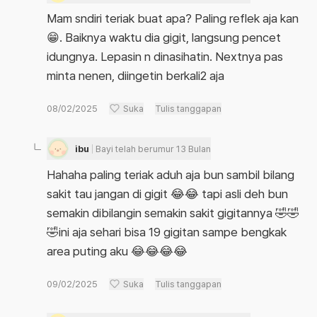
Mam sndiri teriak buat apa? Paling reflek aja kan
😁. Baiknya waktu dia gigit, langsung pencet
idungnya. Lepasin n dinasihatin. Nextnya pas
minta nenen, diingetin berkali2 aja
08/02/2025
Suka
Tulis tanggapan
ibu
Bayi telah berumur 13 Bulan
Hahaha paling teriak aduh aja bun sambil bilang
sakit tau jangan di gigit 😂😂 tapi asli deh bun
semakin dibilangin semakin sakit gigitannya 🤣🤣
🤣ini aja sehari bisa 19 gigitan sampe bengkak
area puting aku 😂😂😂😂
09/02/2025
Suka
Tulis tanggapan