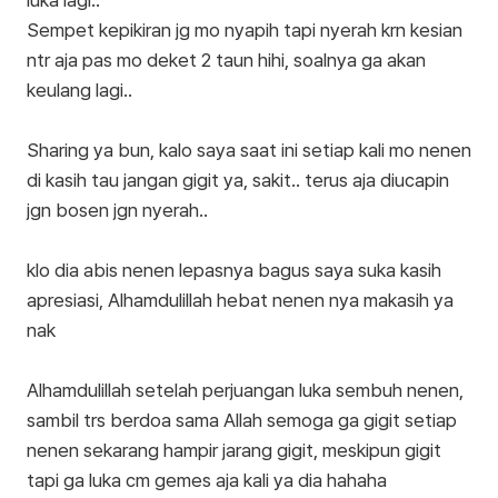
luka lagi..
Sempet kepikiran jg mo nyapih tapi nyerah krn kesian
ntr aja pas mo deket 2 taun hihi, soalnya ga akan
keulang lagi..
Sharing ya bun, kalo saya saat ini setiap kali mo nenen
di kasih tau jangan gigit ya, sakit.. terus aja diucapin
jgn bosen jgn nyerah..
klo dia abis nenen lepasnya bagus saya suka kasih
apresiasi, Alhamdulillah hebat nenen nya makasih ya
nak
Alhamdulillah setelah perjuangan luka sembuh nenen,
sambil trs berdoa sama Allah semoga ga gigit setiap
nenen sekarang hampir jarang gigit, meskipun gigit
tapi ga luka cm gemes aja kali ya dia hahaha