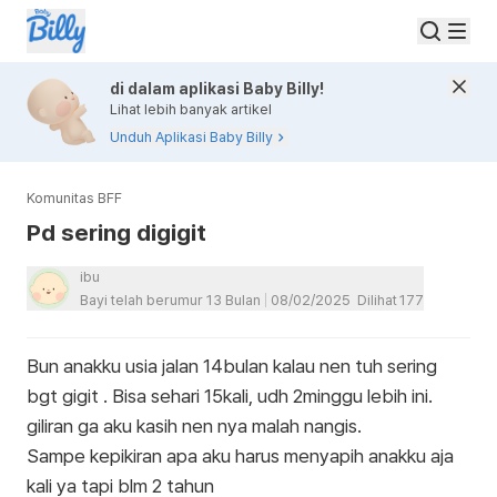
di dalam aplikasi Baby Billy!
Lihat lebih banyak artikel
Unduh Aplikasi Baby Billy
Komunitas BFF
Pd sering digigit
ibu
Bayi telah berumur 13 Bulan
08/02/2025
Dilihat
177
Bun anakku usia jalan 14bulan kalau nen tuh sering
bgt gigit . Bisa sehari 15kali, udh 2minggu lebih ini.
giliran ga aku kasih nen nya malah nangis.
Sampe kepikiran apa aku harus menyapih anakku aja
kali ya tapi blm 2 tahun