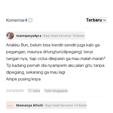
Komentar
4
Terbaru
mamapnyaAyra
Bayi telah berumur 19 Bulan
Anakku Bun, belum bisa berdiri sendiri juga kalo ga
pegangan, maunya ditungtun(dipegang) terus
tangan nya, tiap coba dilepasin ga mau malah marah²
Tp kadang pernah dia nyamperin aku jalan gitu tanpa
dipegang, sekarang ga mau lagi
Ampe pusing knpa
22/12/2025
Suka
Tulis tanggapan
Mamanya Alfath
Bayi telah berumur 14 Bulan