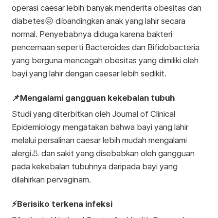
operasi caesar lebih banyak menderita obesitas dan
diabetes😖 dibandingkan anak yang lahir secara
normal. Penyebabnya diduga karena bakteri
pencernaan seperti Bacteroides dan Bifidobacteria
yang berguna mencegah obesitas yang dimiliki oleh
bayi yang lahir dengan caesar lebih sedikit.
📌Mengalami gangguan kekebalan tubuh
Studi yang diterbitkan oleh Journal of Clinical
Epidemiology mengatakan bahwa bayi yang lahir
melalui persalinan caesar lebih mudah mengalami
alergi👃 dan sakit yang disebabkan oleh gangguan
pada kekebalan tubuhnya daripada bayi yang
dilahirkan pervaginam.
⚡Berisiko terkena infeksi