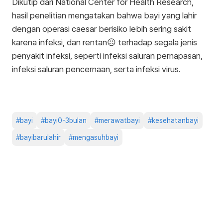
Dikutip dari National Center for Health Research,
hasil penelitian mengatakan bahwa bayi yang lahir
dengan operasi caesar berisiko lebih sering sakit
karena infeksi, dan rentan☹️ terhadap segala jenis
penyakit infeksi, seperti infeksi saluran pernapasan,
infeksi saluran pencernaan, serta infeksi virus.
#
bayi
#
bayi0-3bulan
#
merawatbayi
#
kesehatanbayi
#
bayibarulahir
#
mengasuhbayi