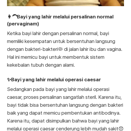
👩‍🦱Bayi yang lahir melalui persalinan normal
(pervaginam)
Ketika bayi lahir dengan persalinan normal, bayi
memiliki kesempatan untuk bersentuhan langsung
dengan bakteri-bakteri🦠 di jalan lahir ibu dan vagina.
Hal ini memicu bayi untuk membentuk sistem
kekebalan tubuh dengan alami.
✨Bayi yang lahir melalui operasi caesar
Sedangkan pada bayi yang lahir melalui operasi
caesar, proses persalinan sangatlah steril. Karena itu,
bayi tidak bisa bersentuhan langsung dengan bakteri
baik yang dapat memicu pembentukan antibodinya.
Karena itu, dapat disimpulkan bahwa bayi yang lahir
melalui operasi caesar cenderung lebih mudah sakit😞