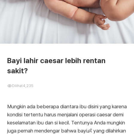
Bayi lahir caesar lebih rentan
sakit?
Dilihat
4,235
Mungkin ada beberapa diantara ibu disini yang karena
kondisi tertentu harus menjalani operasi caesar demi
keselamatan ibu dan si kecil. Tentunya Anda mungkin
juga pernah mendengar bahwa bayi👶 yang dilahirkan