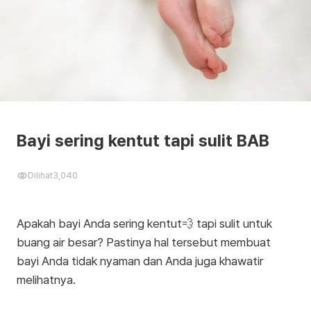
Bayi sering kentut tapi sulit BAB
Dilihat
3,040
Apakah bayi Anda sering kentut💨 tapi sulit untuk
buang air besar? Pastinya hal tersebut membuat
bayi Anda tidak nyaman dan Anda juga khawatir
melihatnya.