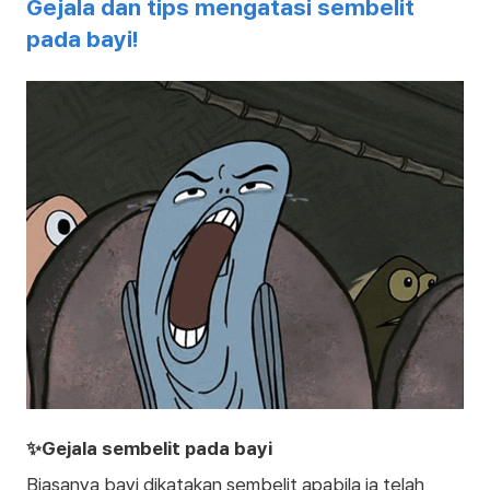
Gejala dan tips mengatasi sembelit
pada bayi!
✨Gejala sembelit pada bayi
Biasanya bayi dikatakan sembelit apabila ia telah