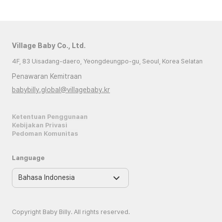
Village Baby Co., Ltd.
4F, 83 Uisadang-daero, Yeongdeungpo-gu, Seoul, Korea Selatan
Penawaran Kemitraan
babybilly.global@villagebaby.kr
Ketentuan Penggunaan
Kebijakan Privasi
Pedoman Komunitas
Language
Copyright Baby Billy. All rights reserved.