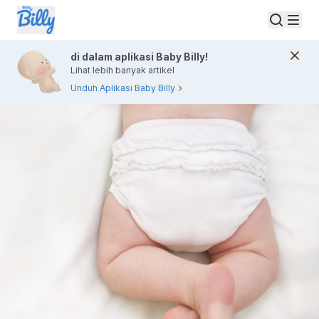
di dalam aplikasi Baby Billy!
Lihat lebih banyak artikel
Unduh Aplikasi Baby Billy