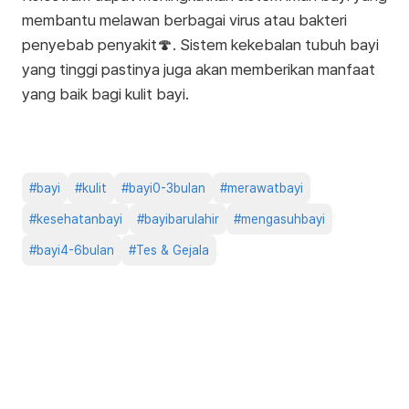
membantu melawan berbagai virus atau bakteri
penyebab penyakit🍄. Sistem kekebalan tubuh bayi
yang tinggi pastinya juga akan memberikan manfaat
yang baik bagi kulit bayi.
#
bayi
#
kulit
#
bayi0-3bulan
#
merawatbayi
#
kesehatanbayi
#
bayibarulahir
#
mengasuhbayi
#
bayi4-6bulan
#
Tes & Gejala