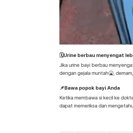
🗓️Urine berbau menyengat lebi
Jika urine bayi berbau menyengat 
dengan gejala muntah🤮, demam
📌Bawa popok bayi Anda
Ketika membawa si kecil ke dokte
dapat memeriksa dan mengetahui