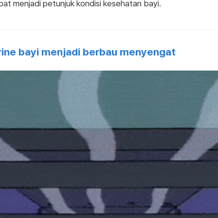
pat menjadi petunjuk kondisi kesehatan bayi.
rine bayi menjadi berbau menyengat