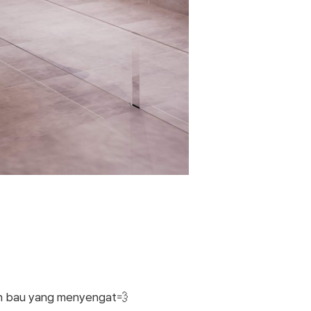
kan bau yang menyengat💨