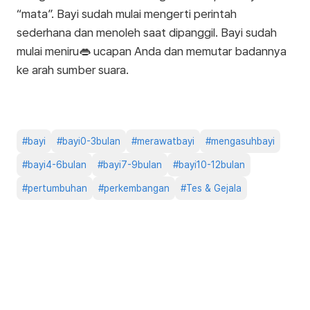
“mata”. Bayi sudah mulai mengerti perintah
sederhana dan menoleh saat dipanggil. Bayi sudah
mulai meniru👄 ucapan Anda dan memutar badannya
ke arah sumber suara.
#
bayi
#
bayi0-3bulan
#
merawatbayi
#
mengasuhbayi
#
bayi4-6bulan
#
bayi7-9bulan
#
bayi10-12bulan
#
pertumbuhan
#
perkembangan
#
Tes & Gejala