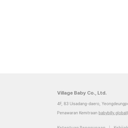
Village Baby Co., Ltd.
4F, 83 Uisadang-daero, Yeongdeungpo
Penawaran Kemitraan
babybilly.global
Ketentuan Penggunaan
|
Kebijak