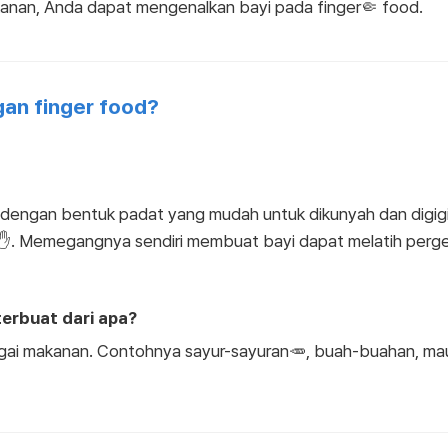
nan, Anda dapat mengenalkan bayi pada finger🤏 food.
an finger food?
engan bentuk padat yang mudah untuk dikunyah dan digigit
. Memegangnya sendiri membuat bayi dapat melatih pergerak
erbuat dari apa?
gai makanan. Contohnya sayur-sayuran🥕, buah-buahan, m