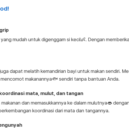
ood!
grip
 yang mudah untuk digenggam si kecil👶. Dengan memberikan
uga dapat melatih kemandirian bayi untuk makan sendiri. M
tuk mencomot makanannya🐟 sendiri tanpa bantuan Anda.
ordinasi mata, mulut, dan tangan
m makanan dan memasukkannya ke dalam mulutnya👄 denga
g perkembangan koordinasi dari mata dan tangannya.
mengunyah