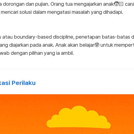
ada dorongan dan pujian. Orang tua mengajarkan anak🧒🏻 c
mencari solusi dalam mengatasi masalah yang dihadapi.
as atau boundary-based discipline, penetapan batas-batas 
yang diajarkan pada anak. Anak akan belajar🤓 untuk mempe
ab dengan pilihan yang ia ambil.
kasi Perilaku