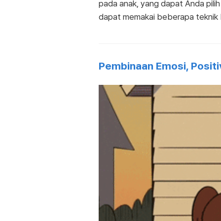
pada anak, yang dapat Anda pilih
dapat memakai beberapa teknik ber
Pembinaan Emosi, Positiv