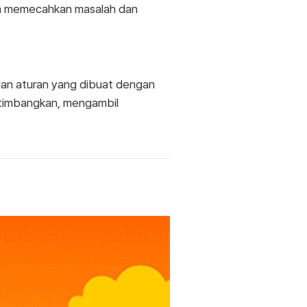
ara memecahkan masalah dan
dan aturan yang dibuat dengan
rtimbangkan, mengambil