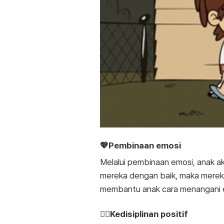
💖Pembinaan emosi
Melalui pembinaan emosi, anak 
mereka dengan baik, maka merek
membantu anak cara menangani 
✍🏻Kedisiplinan positif