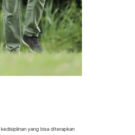
kedisiplinan yang bisa diterapkan