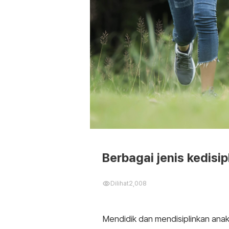
Berbagai jenis kedisip
Dilihat
2,008
Mendidik dan mendisiplinkan anak