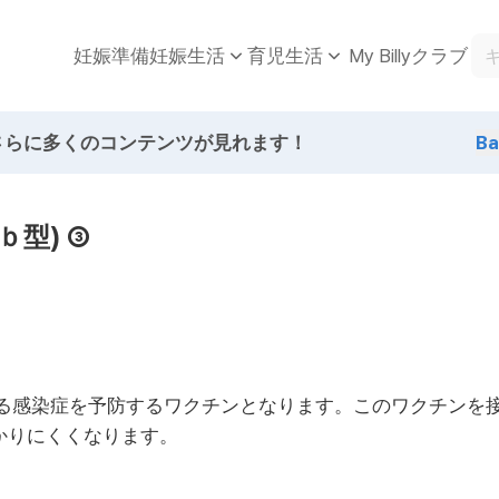
妊娠準備
My Billyクラブ
妊娠生活
育児生活
さらに多くのコンテンツが見れます！
B
ｂ型) ③
による感染症を予防するワクチンとなります。このワクチンを接
かりにくくなります。