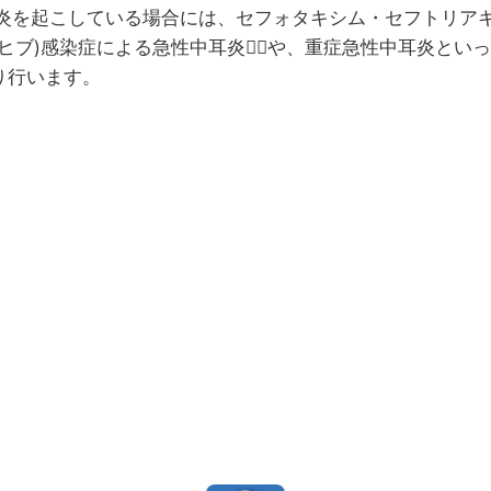
髄膜炎を起こしている場合には、セフォタキシム・セフトリ
(ヒブ)感染症による急性中耳炎👂🏻や、重症急性中耳炎と
り行います。