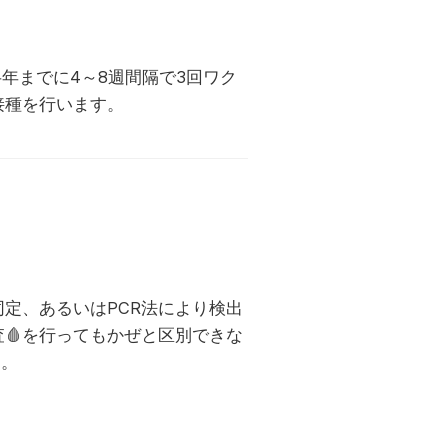
年までに4～8週間隔で3回ワク
接種を行います。
同定、あるいはPCR法により検出
査
🩸
を行ってもかぜと区別できな
す。