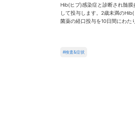
Hib(ヒブ)感染症と診断され
して投与します。2歳未満のHib
菌薬の経口投与を10日間にわた
#
検査&症状