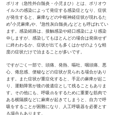
ポリオ（急性外白髄炎・小児まひ）とは、ポリオウ
イルスの感染によって発症する感染症となり、症状
が発生すると、麻痺などの中枢神経症状が現れるた
め「小児麻痺」や、「急性灰白髄炎」などとも呼ばれてい
ます。感染経路は、接触感染や経口感染により感染
🦠
しますが、感染してもほとんどの場合は発病せず
に終わわるか、症状が出ても多くはかぜのような軽
度の症状だけで治まることが多いです。
ですがごく一部で、頭痛、発熱、嘔吐、咽頭痛、悪
心、倦怠感、便秘などの症状が見られる場合があり
ます。また症状が重症化すると、手足の麻痺が起こ
り、運動障害が後の後遺症として残ることもありま
す。その他にも、呼吸
🫁
をするために重要な筋肉で
ある横隔膜などに麻痺が起きてしまうと、自力で呼
吸をすることが困難になり、人工呼吸器を必要とす
る場合もあります。