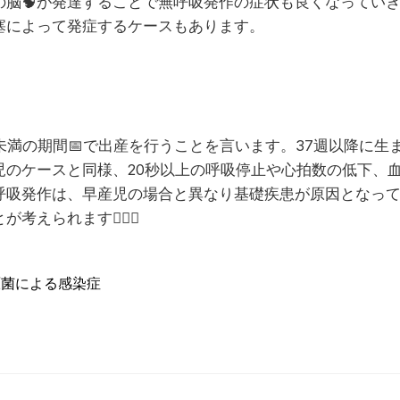
の脳
🧠
が発達することで無呼吸発作の症状も良くなってい
塞によって発症するケースもあります。
週未満の期間
📅
で出産を行うことを言います。37週以降に生
児のケースと同様、20秒以上の呼吸停止や心拍数の低下、
呼吸発作は、早産児の場合と異なり基礎疾患が原因となっ
とが考えられます
💁🏻‍♀️
原菌による感染症