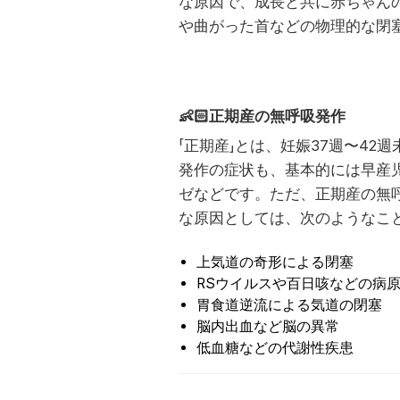
な原因で、成長と共に赤ちゃん
や曲がった首などの物理的な閉
👶🏻
正期産の無呼吸発作
「正期産」とは、妊娠37週〜42
発作の症状も、基本的には早産
ゼなどです。ただ、正期産の無
な原因としては、次のようなこ
上気道の奇形による閉塞
RSウイルスや百日咳などの病
胃食道逆流による気道の閉塞
脳内出血など脳の異常
低血糖などの代謝性疾患