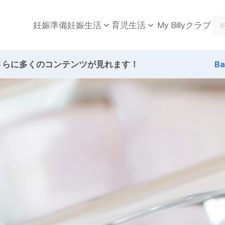
妊娠準備
My Billyクラブ
妊娠生活
育児生活
さらに多くのコンテンツが見れます！
B