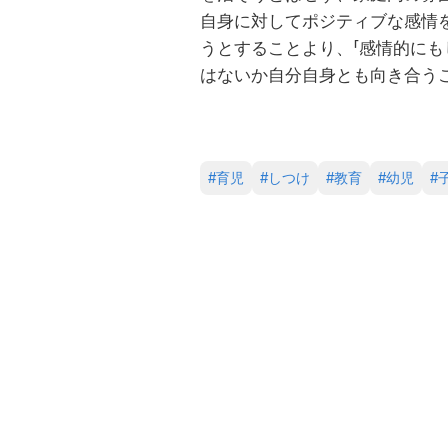
自身に対してポジティブな感情
うとすることより、「感情的にも
はないか自分自身とも向き合う
#
育児
#
しつけ
#
教育
#
幼児
#