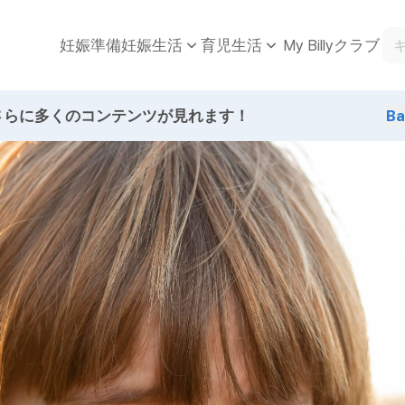
妊娠準備
My Billyクラブ
妊娠生活
育児生活
さらに多くのコンテンツが見れます！
B