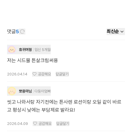
댓글
5
최신순
휴귀여웡
임신 5개월
저는 시드물 튼살크림써용
2026.04.14
공감해요
답글달기
뽀용마님
다둥이엄빠
씻고 나와서랑 자기전에는 튼사렌 로션이랑 오일 같이 바르
고 평상시 낮에는 부담제로 발라요!
2026.04.09
공감해요
답글달기