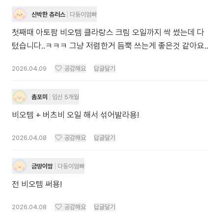
신박한 츄러스
다둥이엄빠
첫째때 아토팜 비오템 클라랑스 크림 오일까지 싹 썼는데 다
텄습니다..ㅋㅋㅋ 그냥 저렴한거 듬뿍 쓰는게 좋은것 같아요..
2026.04.09
공감해요
답글달기
촘포미
임신 5개월
비오템 + 버츠비 오일 해서 섞어발라용!
2026.04.08
공감해요
답글달기
금땅이맘
다둥이엄빠
전 비오템 써용!
2026.04.08
공감해요
답글달기