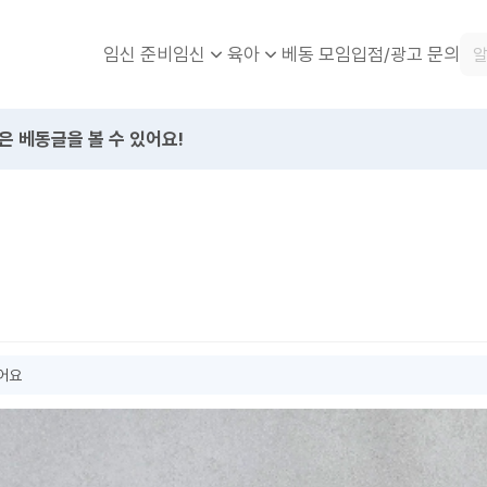
임신 준비
베동 모임
입점/광고 문의
임신
육아
은 베동글을 볼 수 있어요!
했어요