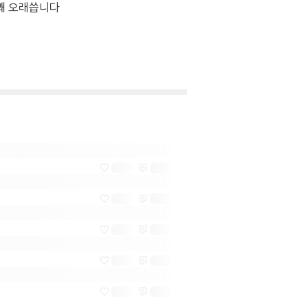
꽤 오래씁니다