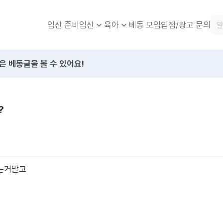
임신 준비
베동 모임
입점/광고 문의
임신
육아
은 베동글을 볼 수 있어요!
?
있는거말고