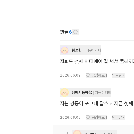
댓글
6
힝꿀힝
다둥이엄빠
저희도 첫째 아띠에어 잘 써서 둘째까
2026.06.09
공감해요
1
답글달기
남매서둥이🥰
다둥이엄빠
저는 쌍둥이 포그네 잘쓰고 지금 셋째
2026.06.09
공감해요
1
답글달기