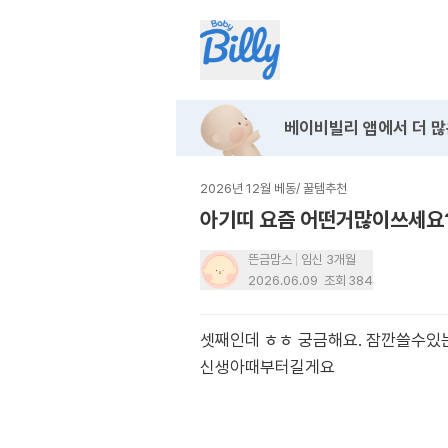
베이비빌리 앱에서
더 많
2026년 12월 베동
/
꿀템추천
아기띠 요즘 어떤거많이쓰세요
뜬금맘스
임신 3개월
2026.06.09
조회
384
셋째인데 ㅎㅎ 궁금해요. 잠깐쓸수
신생아때부터길게요