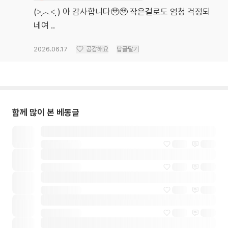
(˃̣̣̣̣︿˂̣̣̣̣ ) 아 감사합니다🥹🥹 작은걸로도 엄청 걱정되
네여 ..
2026.06.17
공감해요
답글달기
함께 많이 본 베동글