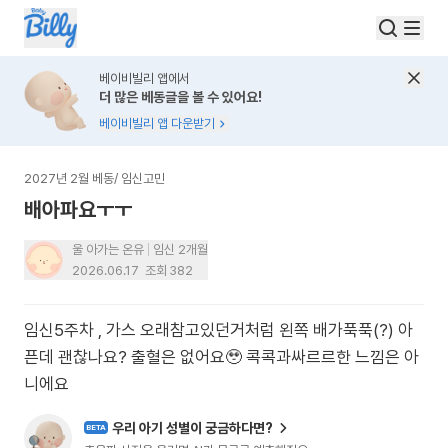
베이비빌리 앱에서
더 많은 베동글을 볼 수 있어요!
베이비빌리 앱 다운받기
2027년 2월 베동
/
임신고민
배아파요ㅜㅜ
울 아가는 온유
임신 2개월
2026.06.17
조회
382
임신5주차 , 가스 오래참고있던거처럼 왼쪽 배가푹푹(?) 아
픈데 괜찮나요? 출혈은 없어요🥹 콕콕과싸르르한 느낌은 아
니에요
우리 아기 성별이 궁금하다면?
BETA