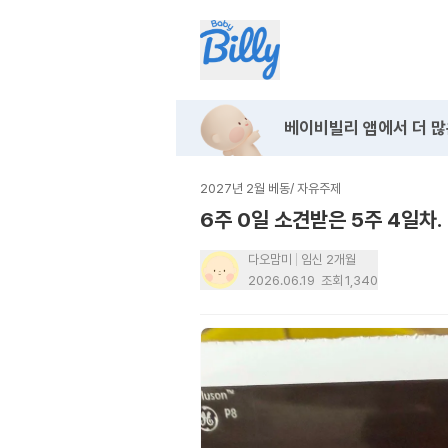
베이비빌리 앱에서
더 많
2027년 2월 베동
/
자유주제
6주 0일 소견받은 5주 4일차.
다오맘미
임신 2개월
2026.06.19
조회
1,340