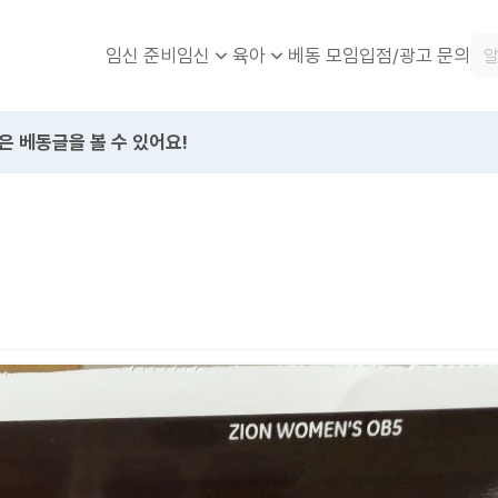
임신 준비
베동 모임
입점/광고 문의
임신
육아
은 베동글을 볼 수 있어요!