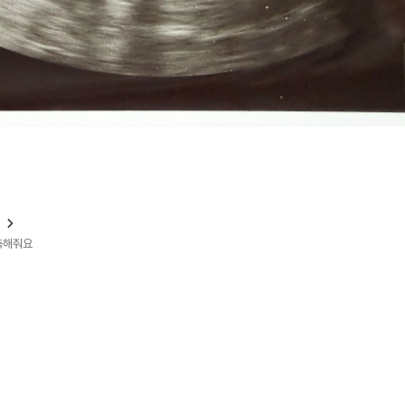
?
예측해줘요