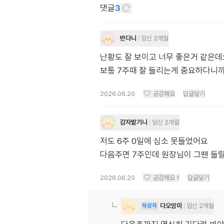
댓글
3
반다니
임신 2개월
난황도 잘 보이고 너무 좋은거 같은데요?
보통 7주때 잘 들리는게 중요하다니까
2026.06.20
공감해요
답글달기
감자밭기니
임신 2개월
저도 6주 0일에 심소 못들었어요
다음주면 7주인데 원장님이 그땐 들
2026.06.20
공감해요
1
답글달기
다오맘미
임신 2개월
작성자