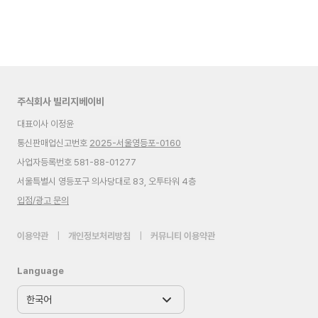
주식회사 빌리지베이비
대표이사 이정윤
통신판매업신고번호
2025-서울영등포-0160
사업자등록번호 581-88-01277
서울특별시 영등포구 의사당대로 83, 오투타워 4층
입점/광고 문의
이용약관
|
개인정보처리방침
|
커뮤니티 이용약관
Language