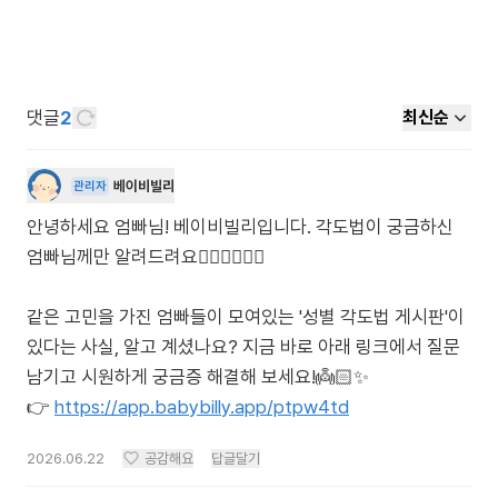
댓글
2
최신순
베이비빌리
관리자
안녕하세요 엄빠님! 베이비빌리입니다. 각도법이 궁금하신
엄빠님께만 알려드려요🙋🏻‍♀️🙋🏻‍♂️
같은 고민을 가진 엄빠들이 모여있는 '성별 각도법 게시판'이
있다는 사실, 알고 계셨나요? 지금 바로 아래 링크에서 질문
남기고 시원하게 궁금증 해결해 보세요!👼🏻✨
👉
https://app.babybilly.app/ptpw4td
2026.06.22
공감해요
답글달기