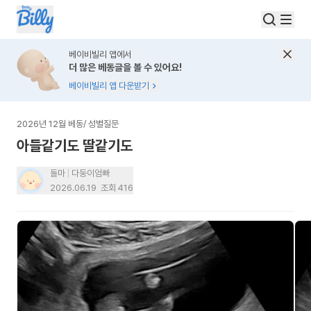
베이비빌리 앱에서
더 많은 베동글을 볼 수 있어요!
베이비빌리 앱 다운받기
2026년 12월 베동
/
성별질문
아들같기도 딸같기도
돌마
다둥이엄빠
2026.06.19
조회
416