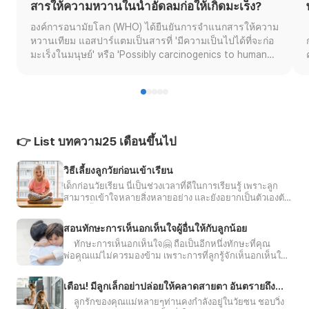
สารให้ความหวานในน้ำอัดลมก่อให้เกิดมะเร็ง?
องค์การอนามัยโลก (WHO) ได้ยืนยันการจำแนกสารให้ความ
หวานเทียม แอสปาร์แตมเป็นสารที่ 'มีความเป็นไปได้ที่จะก่อ
มะเร็งในมนุษย์' หรือ 'Possibly carcinogenics to humans'
ในวันที่ 14 กรกฎาคมที่ผ่านมานี้ 📢 ในขณะที่ข้อโต้แย้งด้าน
ความปลอดภัยยังคงดำเนินต่อไป แต่ก็กล่าวได้ว่าแอสปาร์
แตมสามารถพบได้ในอาหารและเครื่องดื่มหลากหลาย ไม่ว่า
จะเป็นเครื่องดื่มลดน้ำหนัก เจลาติน หมากฝรั่ง ไอศกรีม
ยาสีฟัน ยาอมแก้ไอ ผลิตภัณฑ์จากนม แล้วแบบนี้เราจะมี
โอกาสเป็นมะเร็งหรือไม่ สารนี้จะหายไปจากอุตสาหกรรม
👉 List บทความ25 เดือนขึ้นไป
อาหารและเครื่องดื่มเลยหรือไม่ คุณแม่หลายๆท่านกำลัง
สับสนกับเรื่องนี้🤰🏻 บิลลี่ จึงขออาสามาเช็กข้อเท็จจริงค่ะ!😉
วิธีเลี้ยงลูกวัยก่อนเข้าเรียน
ทำความรู้จักกับแอสปาร์แตม🍹แอสปาร์แตม.....มีรสหวาน
เด็กก่อนวัยเรียน นี่เป็นช่วงเวลาที่ดีในการเรียนรู้ เพราะลูก
กว่าน้ำตาล 200 เท่า แทบไม่มีแคลอรีเลย🙅🏻‍♀️ หลายๆท่าน
สามารถเข้าใจหลายสิ่งหลายอย่าง และยังอยากเป็นตัวเองตัว
อาจจะยังไม่คุ้นกับชื่อของแอสปาร์แตม ซึ่งความจริงแล้วเรา
เอง ดังนั้นลูกอาจมีอารมณ์รุนแรง เราจะสามารถเตรียมลูก
สามารถพบเจ้าแอสปาร์แตมนี้ในชีวิตประจำวันของเราได้
ก่อนเข้าเรียนได้อย่างไรไปดูกันเลยค่ะการเตรียมตัวสำหรับ
สอนทักษะการเห็นอกเห็นใจผู้อื่นให้กับลูกน้อย
ลูกวัยก่อนเข้าเรียนค่าใช้จ่ายแน่นอนว่าการเลี้ยงลูกโดย
โดยสารนี้ใช้กันอย่างแพร่หลาย เนื่องจากได้รับการอนุมัติใน
ทักษะการเห็นอกเห็นใจ🤗 ถือเป็นอีกหนึ่งทักษะที่คุณ
เฉพาะใส่สมัยนี้มีค่าใช้จ่าย💸ที่เพิ่มมากขึ้น มีสิ่งต่างๆ ที่ลูกมัก
สหรัฐอเมริกาในปี พ.ศ. 2524 จึงเป็นสารปรุงแต่งอาหารที่ถูก
พ่อคุณแม่ไม่ควรมองข้าม เพราะการที่ลูกรู้จักเห็นอกเห็นใจผู้
อยากลองเล่น ซึ่งคุณไม่ควรตามใจลูกและซื้อให้ทุกอย่าง
นำมาใช้เพื่อให้อาหารมีรสหวาน 👅 ในประเทศส่วนใหญ่ทั่ว
อื่นนั้นจะส่งเสริมการเสริมสร้างทักษะที่ช่วยปกป้องเขาจาก
ควรมีการกำหนดการใช้เงินในส่วนนี้เอาไว้ค่ะไม่พูดซ้ำไม่พูด
โลกโดยปัจจุบันยังคงมีการใช้ในอาหารและเครื่องดื่มแคลอรี่
การกลายเป็นผู้ที่ Bully คนอื่น🤬 ลดความเสี่ยงในการมี
จี้การพูดบ่นซ้ำๆ👄ไม่ได้ทำให้เกิดผลดี ควรใช้การพูดคุยด้วย
เตือน! มีลูกเล็กอย่าปล่อยให้คลาดสายตา อันตรายถึง
ต่ำ อย่าง Coke Zero, Diet Coke หมากฝรั่ง ลูกอม โยเกิร์ต
บุคลิกภาพแบบ Antisocial หรือการต่อต้านสังคม และลด
เหตุผลจะดีกว่า และไม่ต้องพูดวนซ้ำสอนความอดทน!สอนให้
ชีวิต
ลูกรักของคุณแม่หลายๆท่านคงกำลังอยู่ในวัยซน ชอบวิ่ง
ไอศรีม ซอส และขนมอีกหลากหลายชนิด แต่ไม่นานมานี้
ความเสี่ยงในการที่เขาจะเติบโตขึ้นมาเป็นฆาตรกรหรือ
ลูกรู้จักความผิดหวัง และอารมณ์ความหงุดหงิด โดยให้ลูก