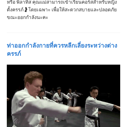
หรือ พิลาทิส คุณแม่สามารถเข้าเรียนคอร์สสำหรับหญิง
ตั้งครรภ์🤰โดยเฉพาะ เพื่อให้สะดวกสบายและปลอดภัย
ขณะออกกำลังนะคะ
ท่าออกกำลังกายที่ควรหลีกเลี่ยงระหว่างต่าง
ครรภ์