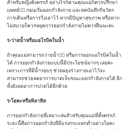
สำหรับหญิงตั้งครรภ์ อย่างไรก็ตามคุณแม่ก็ควรปรึกษา
แพทย์👩‍⚕️ ก่อนเริ่มออกกำลังกาย และจดบันทึกกิจวัตร
การเดินหรือการวิ่งเอาไว้ หากมีปัญหาสุขภาพ หรือหาก
ไม่สบายก็ควรหยุดการออกกำลังกายไม่ควรฝืนนะคะ
✨ว่ายน้ำหรือแอโรบิคในน้ำ
ถ้าคุณแม่สามารถว่ายน้ำ🏊‍♀️ หรือการออกแอโรบิคในน้ำ
ได้ การออกกำลังกายแบบนี้มีประโยชน์มากๆ เลยค่ะ
เพราะการที่มีน้ำรอบๆ ช่วยผยุงร่างกายเอาไว้จะ
สามารถช่วยลดอาการบาดเจ็บขณะออกกำลังกายได้ อีก
ทั้งยังลดอาการปวดได้อีกด้วย
✨โยคะหรือพิลาทิส
การออกกำลังกายที่เหมาะสมสำหรับคุณแม่ที่ตั้งครรภ์
ระยะนี้คือการออกกำลังที่มีแรงกระแทกต่ำอย่างโยคะ