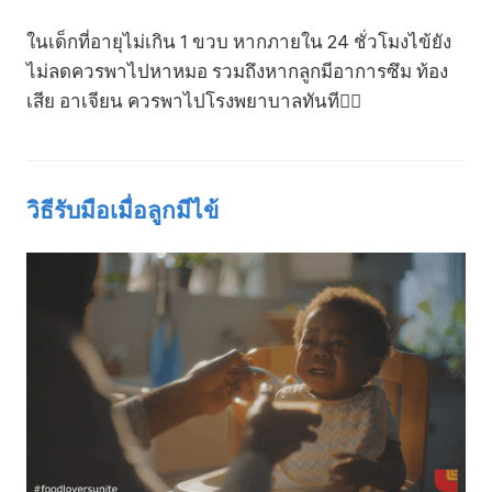
ในเด็กที่อายุไม่เกิน 1 ขวบ หากภายใน 24 ชั่วโมงไข้ยัง
ไม่ลดควรพาไปหาหมอ รวมถึงหากลูกมีอาการซึม ท้อง
เสีย อาเจียน ควรพาไปโรงพยาบาลทันที👩‍⚕️
วิธีรับมือเมื่อลูกมีไข้