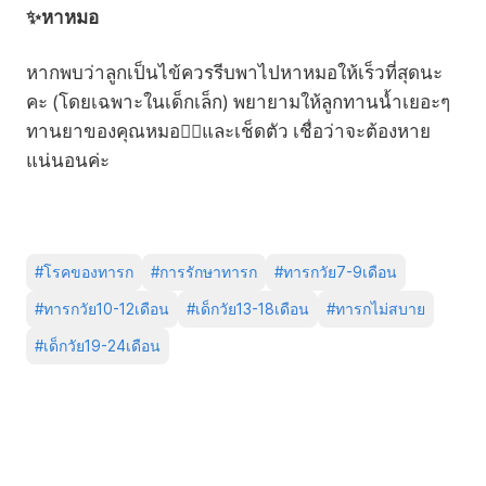
✨หาหมอ
หากพบว่าลูกเป็นไข้ควรรีบพาไปหาหมอให้เร็วที่สุดนะ
คะ (โดยเฉพาะในเด็กเล็ก) พยายามให้ลูกทานน้ำเยอะๆ
ทานยาของคุณหมอ👩‍⚕️และเช็ดตัว เชื่อว่าจะต้องหาย
แน่นอนค่ะ
#
โรคของทารก
#
การรักษาทารก
#
ทารกวัย7-9เดือน
#
ทารกวัย10-12เดือน
#
เด็กวัย13-18เดือน
#
ทารกไม่สบาย
#
เด็กวัย19-24เดือน