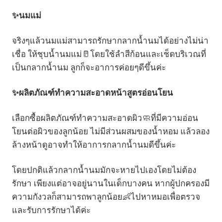
✨นมแม่
จริงๆแล้วนมแม่สามารถรักษากลากน้ำนมได้อย่างไม่น่า
เชื่อ ให้ชุบน้ำนมแม่🥛โดยใช้ลำสีก้อนและเช็ดบริเวณที่
เป็นกลากน้ำนม ลูกก็จะอาการค่อยๆดีขึ้นค่ะ
✨ผลิตภัณฑ์ทำความสะอาดหน้าสูตรอ่อนโยน
เลือกซื้อผลิตภัณฑ์ทำความสะอาดผิว🧼ที่มีความอ่อน
โยนต่อผิวของลูกน้อย ไม่มีส่วนผสมของน้ำหอม แล้วลอง
ล้างหน้าดูอาจทำให้อาการกลากน้ำนมดีขึ้นค่ะ
โดยปกติแล้วกลากน้ำนมมักจะหายไปเองโดยไม่ต้อง
รักษา เพียงแต่อาจอยู่นานในเด็กบางคน หากผู้ปกครองมี
ความกังวลก็สามารถพาลูกน้อย👶ไปหาหมอเพื่อตรวจ
และรับการรักษาได้ค่ะ