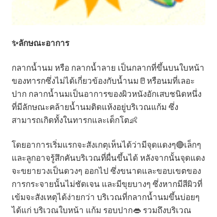
✨ลักษณะอาการ
กลากน้ำนม หรือ กลากน้ำลาย เป็นกลากที่ขึ้นบนใบหน้า
ของทารกซึ่งไม่ได้เกี่ยวข้องกับน้ำนม🥛หรือนมที่เลอะ
ปาก กลากน้ำนมเป็นอาการของผิวหนังอักเสบชนิดหนึ่ง
ที่มีลักษณะคล้ายน้ำนมติดแห้งอยู่บริเวณแก้ม ซึ่ง
สามารถเกิดทั้งในทารกและเด็กโต👶
โดยอาการเริ่มแรกจะสังเกตุเห็นได้ว่ามีจุดแดงๆ🔴เล็กๆ
และลูกอาจรู้สึกคันบริเวณที่ผื่นขึ้นได้ หลังจากนั้นจุดแดง
จะขยายวงเป็นดวงๆ ออกไป ซึ่งขนาดและขอบเขตของ
การกระจายนั้นไม่ชัดเจน และมีขุยบางๆ ซึ่งหากมีสีผิวที่
เข้มจะสังเหตุได้ง่ายกว่า บริเวณที่กลากน้ำนมขึ้นบ่อยๆ
ได้แก่ บริเวณใบหน้า แก้ม รอบปาก👄 รวมถึงบริเวณ