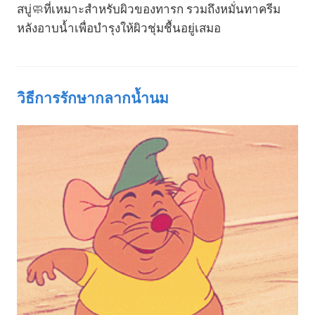
สบู่🧼ที่เหมาะสำหรับผิวของทารก รวมถึงหมั่นทาครีม
หลังอาบน้ำเพื่อบำรุงให้ผิวชุ่มชื้นอยู่เสมอ
วิธีการรักษากลากน้ำนม