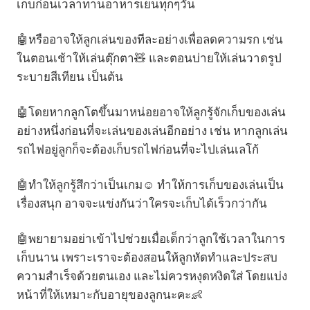
เก็บก่อนเวลาทานอาหารเย็นทุกๆวัน
🤖หรืออาจให้ลูกเล่นของทีละอย่างเพื่อลดความรก เช่น
ในตอนเช้าให้เล่นตุ๊กตา🧸 และตอนบ่ายให้เล่นวาดรูป
ระบายสีเทียน เป็นต้น
🤖โดยหากลูกโตขึ้นมาหน่อยอาจให้ลูกรู้จักเก็บของเล่น
อย่างหนึ่งก่อนที่จะเล่นของเล่นอีกอย่าง เช่น หากลูกเล่น
รถไฟอยู่ลูกก็จะต้องเก็บรถไฟก่อนที่จะไปเล่นเลโก้
🤖ทำให้ลูกรู้สึกว่าเป็นเกม☺️ ทำให้การเก็บของเล่นเป็น
เรื่องสนุก อาจจะแข่งกันว่าใครจะเก็บได้เร็วกว่ากัน
🤖พยายามอย่าเข้าไปช่วยเมื่อเด็กว่าลูกใช้เวลาในการ
เก็บนาน เพราะเราจะต้องสอนให้ลูกหัดทำและประสบ
ความสำเร็จด้วยตนเอง และไม่ควรหงุดหงิดใส่ โดยแบ่ง
หน้าที่ให้เหมาะกับอายุของลูกนะคะ👶