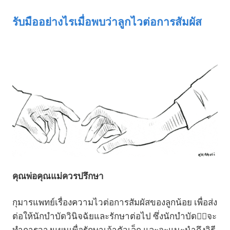
รับมืออย่างไรเมื่อพบว่าลูกไวต่อการสัมผัส
คุณพ่อคุณแม่ควรปรึกษา
กุมารแพทย์เรื่องความไวต่อการสัมผัสของลูกน้อย เพื่อส่ง
ต่อให้นักบำบัดวินิจฉัยและรักษาต่อไป ซึ่งนักบำบัด👨‍⚕️จะ