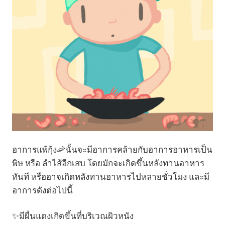
อาการแพ้กุ้ง🦐นั้นจะมีอาการคล้ายกับอาการอาหารเป็น
พิษ หรือ ลำไส้อีกเสบ โดยมักจะเกิดขึ้นหลังทานอาหาร
ทันที หรืออาจเกิดหลังทานอาหารไปหลายชั่วโมง และมี
อาการดังต่อไปนี้
✨มีผื่นแดงเกิดขึ้นที่บริเวณผิวหนัง