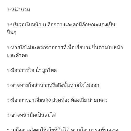
✨หน้าบวม
✨บริเวณใบหน้า เปลือกตา และคอมีลักษณะแดงเป็น
ปื้นๆ
✨หายใจไม่สะดวกจากการที่เนื้อเยื่อบวมขึ้นตามใบหน้า
และลำคอ
✨มีอาการไอ น้ำมูกไหล
✨อาจหายใจลำบากหรือถึงขั้นหายใจไม่ออก
✨มีอาการอาเจียน🤢 ปวดท้อง ท้องเสีย ถ่ายเหลว
✨อาจหน้ามืดเป็นลมได้
รวมถึงอาจส่งผลให้เสียชีวิตได้ หากมีอาการแพ้รุนแรง