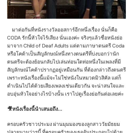
มาต่อกันที่หนังรางวัลออสการ์อีกหนึ่งเรื่อง นั่นก็คือ
CODA รักนี้หัวใจไร้เสียง นั่นเองค่ะ จริงๆแล้วชื่อหนังย่อ
มาจาก Child of Deaf Adults แต่ตามภาษาดนตรี Coda
หรือโคด้าเป็นสัญลักษณ์หนึ่งทางดนตรีที่บ่งบอกว่านัก
ดนตรีจะต้องย้อนกลับไปเล่นท่อนใดท่อหนึ่งในเพลงที่มี
สัญลักษณ์โคด้าปรากฏอยู่เหมือนกัน ที่ต้องกล่าวถึงดนตรี
เพราะหนังเรื่องนี้แม้จะไม่ใช่หนังในหมวดมิวสิคัล แต่ก็
ดำเนินไปได้ด้วยเสียงเพลงเช่นเดียวกัน จะน่าสนใจและ
อบอุ่นหัวใจอย่างไรบ้างนั้น เราไปดูเรื่องย่อกันต่อเลยค่ะ
🎥หนังเรื่องนี้นำเสนอถึง...
ครอบครัวชาวประมง ผ่านมุมมองของลูกสาววัยมัธยม
ปลายนามว่ารูบี้ ที่ครอบครัวของเธออันประกอบไปด้วย