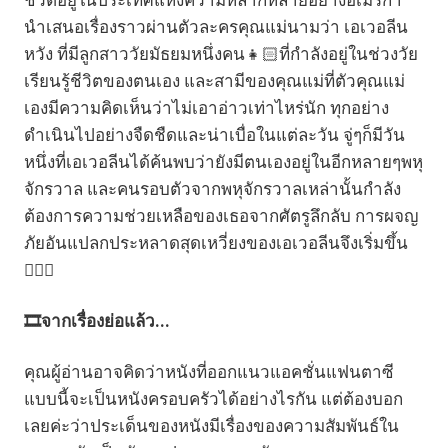
ชีวิตอยู่ในประเทศแห่งความหลากหลายอย่างอเมริกา
นำเสนอเรื่องราวผ่านตัวละครคุณแม่นามว่า เอเวอลีน
หวัง ที่มีลูกสาววัยมัธยมหนึ่งคน👧🏻ที่กำลังอยู่ในช่วงวัย
เรียนรู้ชีวิตของตนเอง และสามีของคุณแม่ที่ตัวคุณแม่
เองมีความคิดเห็นว่าไม่เอาอ่าวเท่าไหร่นัก ทุกอย่าง
ดำเนินไปอย่างจืดชืดและน่าเบื่อในแต่ละวัน จู่ๆก็มีวัน
หนึ่งที่เอเวอลีนได้ค้นพบว่ายังมีตนเองอยู่ในอีกหลายๆพหุ
จักรวาล และคนรอบตัวจากพหุจักรวาลเหล่านั้นกำลัง
ต้องการความช่วยเหลือของเธอจากศัตรูลึกลับ การผจญ
ภัยอันแปลกประหลาดสุดเหวี่ยงของเอเวอลีนจึงเริ่มขึ้น
💁🏻‍♀️
🎞️จากเรื่องย่อแล้ว...
คุณผู้อ่านอาจคิดว่าหนังที่ออกแนวแอคชั่นแฟนตาซี
แบบนี้จะเป็นหนังครอบครัวได้อย่างไรกัน แต่ต้องบอก
เลยค่ะว่าประเด็นของหนังมีเรื่องของความสัมพันธ์ใน