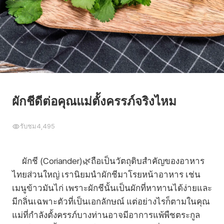
ผักชีดีต่อคุณแม่ตั้งครรภ์จริงไหม
รับชม
4,495
ผักชี (Coriander)🌿ถือเป็นวัตถุดิบสำคัญของอาหาร
ไทยส่วนใหญ่ เรานิยมนำผักชีมาโรยหน้าอาหาร เช่น
เมนูข้าวมันไก่ เพราะผักชีนั้นเป็นผักที่หาทานได้ง่ายและ
มีกลิ่นเฉพาะตัวที่เป็นเอกลักษณ์ แต่อย่างไรก็ตามในคุณ
แม่ที่กำลังตั้งครรภ์บางท่านอาจมีอาการแพ้พืชตระกูล