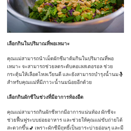
เลือกกินในปริมาณที่พอเหมาะ
คุณแม่สามารถนำเม็ดผักชีมาต้มกินในปริมาณที่พอ
เหมาะ จะสามารถช่วยลดระดับคอเลสเตอรอล ช่วย
กระตุ้นให้เลือดไหลเวียนดี และยังสามารถบำรุงน้ำนม🤱
สำหรับคุณแม่ที่มีภาวะน้ำนมน้อยอีกด้วย
เลือกกินผักชีในช่วงที่มีอาการท้องอืด
คุณแม่สามารถกินผักชีหากมีอาการแน่นท้อง ผักชีจะ
ช่วยฟื้นฟูระบบย่อยอาหาร และช่วยให้คุณแม่ขับถ่ายได้
สะดวกขึ้น🚽 เพราะผักชีมีฤทธิ์เป็นยาระบ่ายอ่อนๆ และมี