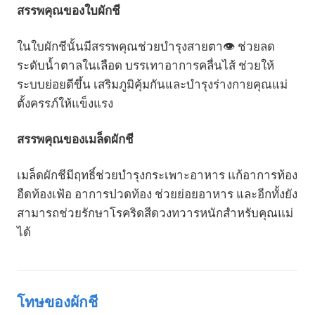
สรรพคุณของใบผักชี
ในใบผักชีนั้นมีสรรพคุณช่วยบำรุงสายตา👁️ ช่วยลด
ระดับน้ำตาลในเลือด บรรเทาอาการคลื่นไส้ ช่วยให้
ระบบย่อยดีขึ้น เสริมภูมิคุ้มกันและบำรุงร่างกายคุณแม่
ตั้งครรภ์ให้แข็งแรง
สรรพคุณของเมล็ดผักชี
เมล็ดผักชีมีฤทธิ์ช่วยบำรุงกระเพาะอาหาร แก้อาการท้อง
อืดท้องเฟ้อ อาการปวดท้อง ช่วยย่อยอาหาร และอีกทั้งยัง
สามารถช่วยรักษาโรคริดสีดวงทวารหนักสำหรับคุณแม่
ได้
โทษของผักชี