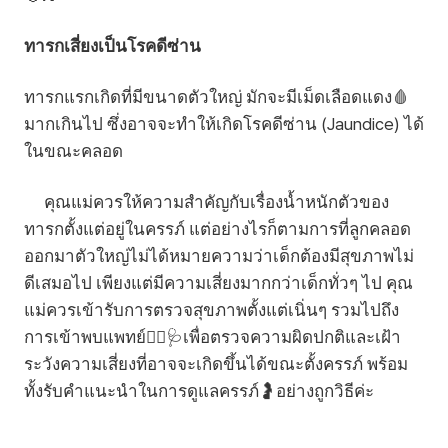
ทารกเสี่ยงเป็นโรคดีซ่าน
ทารกแรกเกิดที่มีขนาดตัวใหญ่ มักจะมีเม็ดเลือดแดง🩸
มากเกินไป ซึ่งอาจจะทำให้เกิดโรคดีซ่าน (Jaundice) ได้
ในขณะคลอด
คุณแม่ควรให้ความสำคัญกับเรื่องน้ำหนักตัวของ
ทารกตั้งแต่อยู่ในครรภ์ แต่อย่างไรก็ตามการที่ลูกคลอด
ออกมาตัวใหญ่ไม่ได้หมายความว่าเด็กต้องมีสุขภาพไม่
ดีเสมอไป เพียงแต่มีความเสี่ยงมากกว่าเด็กทั่วๆ ไป คุณ
แม่ควรเข้ารับการตรวจสุขภาพตั้งแต่เนิ่นๆ รวมไปถึง
การเข้าพบแพทย์👨‍⚕️🩺เพื่อตรวจความผิดปกติและเฝ้า
ระวังความเสี่ยงที่อาจจะเกิดขึ้นได้ขณะตั้งครรภ์ พร้อม
ทั้งรับคำแนะนำในการดูแลครรภ์🤰อย่างถูกวิธีค่ะ