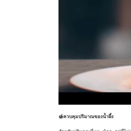
🍯ควบคุมปริมาณของน้ำผึ้ง