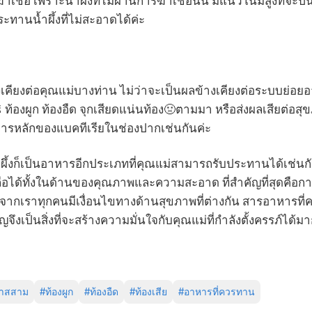
ชื้อ เพราะน้ำผึ้งที่ไม่ผ่านการฆ่าเชื้อนั้น มีแนวโน้มสูงที่จะปน
ะทานน้ำผึ้งที่ไม่สะอาดได้ค่ะ
เคียงต่อคุณแม่บางท่าน ไม่ว่าจะเป็นผลข้างเคียงต่อระบบย่อย
 ท้องผูก ท้องอืด จุกเสียดแน่นท้อง🤢ตามมา หรือส่งผลเสียต่อสุ
หารหลักของแบคทีเรียในช่องปากเช่นกันค่ะ
ึ้งก็เป็นอาหารอีกประเภทที่คุณแม่สามารถรับประทานได้เช่นก
ชื่อถือได้ทั้งในด้านของคุณภาพและความสะอาด ที่สำคัญที่สุดค
งจากเราทุกคนมีเงื่อนไขทางด้านสุขภาพที่ต่างกัน สารอาหารที่ค
ึงเป็นสิ่งที่จะสร้างความมั่นใจกับคุณแม่ที่กำลังตั้งครรภ์ได้มากที
าสสาม
#
ท้องผูก
#
ท้องอืด
#
ท้องเสีย
#
อาหารที่ควรทาน