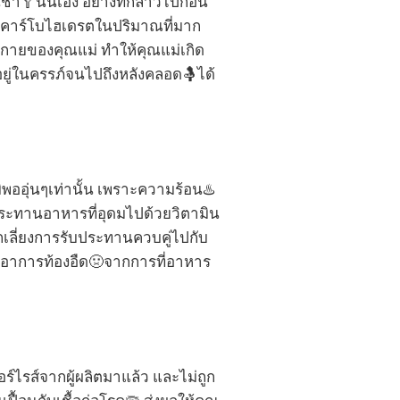
ชา🥄นั่นเอง อย่างที่กล่าวไปก่อน
ทานคาร์โบไฮเดรตในปริมาณที่มาก
กายของคุณแม่ ทำให้คุณแม่เกิด
ยู่ในครรภ์จนไปถึงหลังคลอด🤱ได้
ิพออุ่นๆเท่านั้น เพราะความร้อน♨️
ประทานอาหารที่อุดมไปด้วยวิตามิน
ลีกเลี่ยงการรับประทานควบคู่ไปกับ
่มีอาการท้องอืด🤢จากการที่อาหาร
ร์ไรส์จากผู้ผลิตมาแล้ว และไม่ถูก