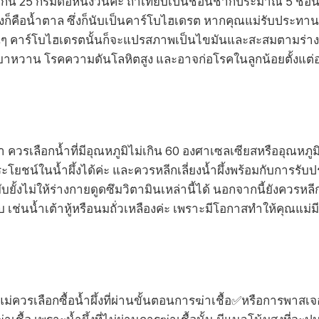
เกิน 25 กรัมต่อหนึ่งวันค่ะ ถ้าเทียบเป็นช้อนชาก็ประมาณ 5 ช้อน
ผึ้งก็คือน้ำตาล ซึ่งก็นับเป็นคาร์โบไฮเดรต หากคุณแม่รับประ
นๆ คาร์โบไฮเดรตนั้นก็จะแปรสภาพเป็นไขมันและสะสมตามร่าง
าหวาน โรคความดันโลหิตสูง และอาจก่อโรคในลูกน้อยตั้งแต่อ
ควรเลือกน้ำที่มีอุณหภูมิไม่เกิน 60 องศาเซลเซียสหรืออุณหภูม
ชน์ในน้ำผึ้งได้ค่ะ และควรหลีกเลี่ยงน้ำผึ้งพร้อมกับการรับ
ับยั้งไม่ให้ร่างกายดูดซึมวิตามินเหล่านี้ได้ นอกจากนี้ยังควรห
อบ เช่นน้ำเต้าหู้หรือนมถั่วเหลืองค่ะ เพราะมีโอกาสทำให้คุณแม
ม่ควรเลือกซื้อน้ำผึ้งที่ผ่านขั้นตอนการฆ่าเชื้อ✅หรือการพาสเจอ