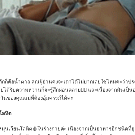
บหลักก็คือน้ำตาล คุณผู้อ่านคงจะเดาได้ไม่ยากเลยใช่ไหมคะว่าป
ายได้รับความหวานก็จะรู้สึกผ่อนคลาย🧘‍♀️ และเนื่องจากมันเป็นอา
นของคุณแม่ที่ต้องอุ้มครรภ์ได้ค่ะ
โลหิต
มุนเวียนโลหิต🩸ในร่างกายค่ะ เนื่องจากเป็นอาหารอีกชนิดที่อุด