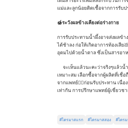
เติมสารอะไรเพิ่มหลังกระบวนการฆ่าเ
แม่และลูกน้อยติดเชื้อจากการรับปร
🍯
ระวังผลข้างเคียงต่อร่างกาย
การรับประทานน้ำผึ้งอาจส่งผลข้าง
ได้ช้าลง ก่อให้เกิดอาการท้องเสีย
อุดมไปด้วยน้ำตาล ซึ่งเป็นสารอา
จะเห็นแล้วนะคะว่าจริงๆแล้วน้ำผ
เหมาะสม เลือกซื้อจากผู้ผลิตที่เ
จากแพทย์👩‍⚕️ก่อนรับประทาน เนื่อ
เท่ากัน การปรึกษาแพทย์ผู้เชี่ยวชาญจ
#
ไตรมาสแรก
#
ไตรมาสสอง
#
ไตรม