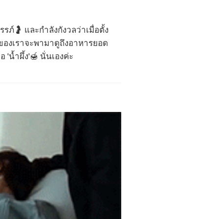
ภ์🤰 และกำลังกังวลว่าเมื่อตั้ง
ามของเราจะพามาดูถึงอาหารยอด
'น้ำผึ้ง'🍯 นั่นเองค่ะ