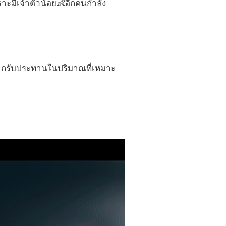
ราะมีเจ้าตัวน้อย👶อีกคนกำลัง
อหากรับประทานในปริมาณที่เหมาะ