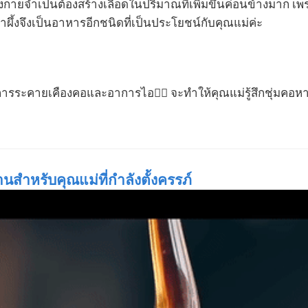
งกายจำเป็นต้องสร้างเลือดในปริมาณที่เพิ่มขึ้นค่อนข้างมาก เพ
้ำผึ้งจึงเป็นอาหารอีกชนิดที่เป็นประโยชน์กับคุณแม่ค่ะ
การระคายเคืองคอและอาการไอ😮‍💨 จะทำให้คุณแม่รู้สึกชุ่มค
สำหรับคุณแม่ที่กำลังตั้งครรภ์