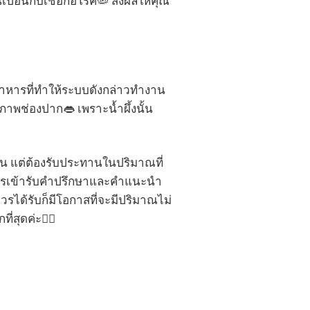
เปื้อนกับเชื้อก่อโรค🦠 ส่งผลให้คุณ
อาหารที่ทำให้ระบบดังกล่าวทำงาน
ขภาพช่องปาก👄 เพราะน้ำผึ้งนั้น
ัน แต่ต้องรับประทานในปริมาณที่
ือการเข้ารับคำปรึกษาและคำแนะนำ
วรได้รับก็มีโอกาสที่จะมีปริมาณไม่
่สุดค่ะ💁‍♀️