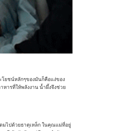
ระโยชน์หลักๆของมันก็คือแง่ของ
หารที่ให้พลังงาน น้ำผึ้งจึงช่วย
มไปด้วยธาตุเหล็ก ในคุณแม่ที่อยู่