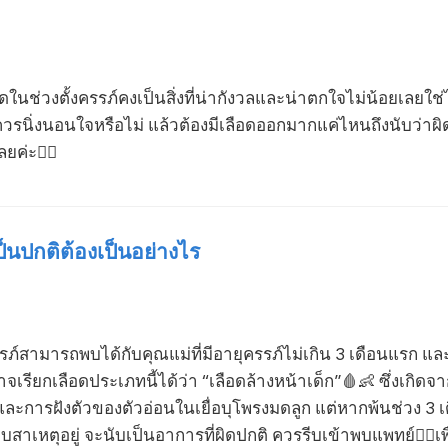
นช่วงตั้งครรภ์คงเป็นสิ่งที่น่ากังวลและน่าตกใจไม่น้อยเลยใ
ควรนิ่งนอนใจหรือไม่ แล้วต้องมีเลือดออกมากแค่ไหนถึงนับว่าผ
ค่ะ💁‍♀️
ป็นปกติต้องเป็นอย่างไร
รรภ์สามารถพบได้กับคุณแม่ที่มีอายุครรภ์ไม่เกิน 3 เดือนแรก
เรียกเลือดประเภทนี้ได้ว่า “เลือดล้างหน้าเด็ก”🩸👶 ซึ่งเกิด
ละการฝังตัวของตัวอ่อนในเยื่อบุโพรงมดลูก แต่หากพ้นช่วง 3 
เหตุอยู่ จะนับเป็นอาการที่ผิดปกติ ควรรีบเข้าพบแพทย์👩‍⚕️เพ