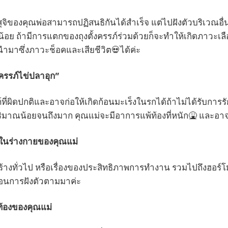
ุจิของคุณพ่อสามารถปฏิสนธิกันได้สำเร็จ แต่ไปฝังตัวบริเวณอื่นท
อย ถ้ามีการแตกของถุงตั้งครรภ์ร่วมด้วยก็จะทำให้เกิดภาวะเลือ
นำมาซึ่งภาวะช็อคและเสียชีวิต💀ได้ค่ะ
งครรภ์ไข่ปลาอุก”
์ที่ผิดปกติและอาจก่อให้เกิดก้อนมะเร็งในรกได้ถ้าไม่ได้รับการ
ปริมาณน้อยจนถึงมาก คุณแม่จะมีอาการแพ้ท้องที่หนัก🤮 และอาจ
ในร่างกายของคุณแม่
้างทั่วไป หรือเรื่องของประสิทธิภาพการทำงาน รวมไปถึงฮอร์โม
นตอนการฝังตัวตามมาค่ะ
้องของคุณแม่