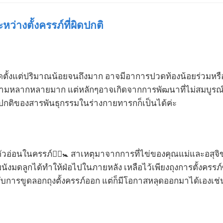
่างตั้งครรภ์ที่ผิดปกติ
้งแต่ปริมาณน้อยจนถึงมาก อาจมีอาการปวดท้องน้อยร่วมหรือไม่มี
ามหลากหลายมาก แต่หลักๆอาจเกิดจากการพัฒนาที่ไม่สมบูรณ์ข
กติของสารพันธุกรรมในร่างกายทารกก็เป็นได้ค่ะ
ัวอ่อนในครรภ์🙅‍♀️🚼 สาเหตุมาจากการที่ไข่ของคุณแม่และอสุจิ
นังมดลูกได้ทำให้ฝ่อไปในภายหลัง เหลือไว้เพียงถุงการตั้งครรภ
้รับการขูดลอกถุงตั้งครรภ์ออก แต่ก็มีโอกาสหลุดออกมาได้เองเช่