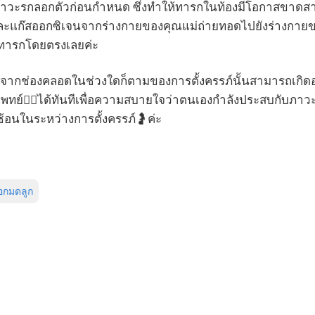
อภาวะรกลอกตัวก่อนกำหนด ซึ่งทำให้ทารกในท้องมีโอกาสขาดส
ะแก๊สออกซิเจนจากร่างกายของคุณแม่ถ่ายทอดไปยังร่างกายขอ
งทารกโดยตรงเลยค่ะ
จากช่องคลอดในช่วงใดก็ตามของการตั้งครรภ์นั้นสามารถเกิดอย่
ย์👩‍⚕️ได้ทันทีเพื่อความสบายใจว่าตนเองกำลังประสบกับภาวะ
อนในระหว่างการตั้งครรภ์🤰ค่ะ
นอกมดลูก