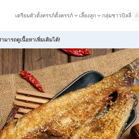
เตรียมตัวตั้งครรภ์
กลุ่มชาวบิลลี่
ตั้งครรภ์
เลี้ยงลูก
ามารถดูเนื้อหาเพิ่มเติมได้!