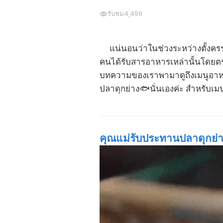
รับชม
4,499
แน่นอนว่าในช่วงระหว่างตั้งครรภ
คนได้รับสารอาหารเหล่านั้นโดยตรง
บทความของเราพามาดูถึงเมนูอาหารช
ปลาดุกย่าง🐟นั่นเองค่ะ สำหรับเมนู
คุณแม่รับประทานปลาดุกย่าง