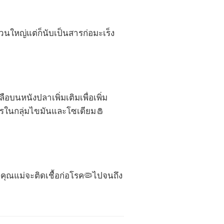
่วนใหญ่แต่ก็นับเป็นสารก่อมะเร็ง
อบนหนังปลาเพิ่มเติมเพื่อเพิ่ม
ารในกลุ่มไขมันและโซเดียม🧂
คุณแม่จะติดเชื้อก่อโรค🦠ไปจนถึง