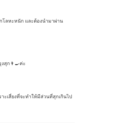
ำพวกโลหะหนัก และต้องนำมาผ่าน
งสุก👨‍🍳ค่ะ
เสี่ยงที่จะทำให้มีส่วนที่สุกเกินไป