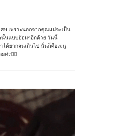
พิเศษ เพราะนอกจากคุณแม่จะเป็น
ั้นแบบอ้อมๆอีกด้วย วันนี้
ได้ยากจนเกินไป นั่นก็คือเมนู
ค่ะ💁‍♀️