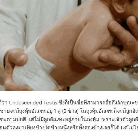
่ว่า Undescended Testis ซึ่งก็เป็นชื่อที่สามารถสื่อถึงลัก
ะมีถุงหุ้มอัณฑะอยู่ 1 คู่ (2 ข้าง) ในถุงหุ้มอัณฑะก็จะมีลูกอั
ะตามปกติ แต่ไม่มีลูกอัณฑะอยู่ภายในถุงหุ้ม เพราะเจ้าตัวลูกอ
ื่อนตัวลงมาเพียงข้างใดข้างหนึ่งหรือทั้งสองข้างเลยก็ได้ แต่ไม