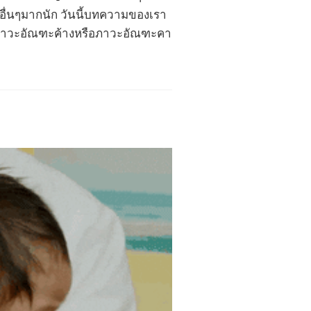
อื่นๆมากนัก วันนี้บทความของเรา
็คือภาวะอัณฑะค้างหรือภาวะอัณฑะคา