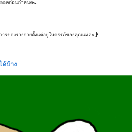
คลอดก่อนกำหนด🚼
ารของร่างกายตั้งแต่อยู่ในครรภ์ของคุณแม่ค่ะ🤰
ด้บ้าง