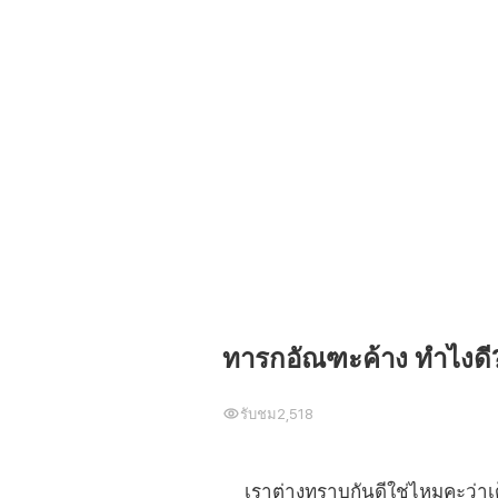
ทารกอัณฑะค้าง ทำไงดี
รับชม
2,518
เราต่างทราบกันดีใช่ไหมคะว่าเด็ก