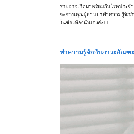
รายอาจเกิดมาพร้อมกับโรคประจำตั
จะชวนคุณผู้อ่านมาทำความรู้จักกั
ในช่องท้องนั่นเองค่ะ💁‍♀️
ทำความรู้จักกับภาวะอัณฑะค