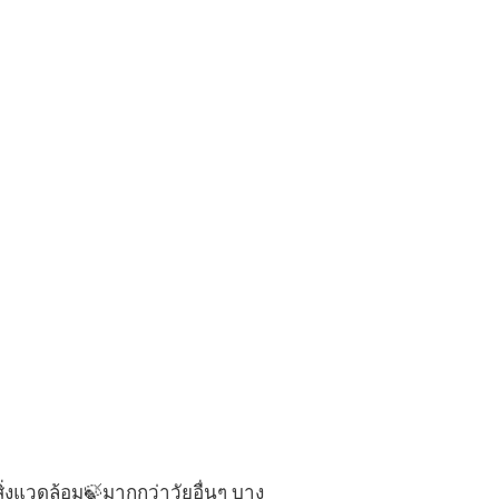
่งแวดล้อม🍃มากกว่าวัยอื่นๆ บาง