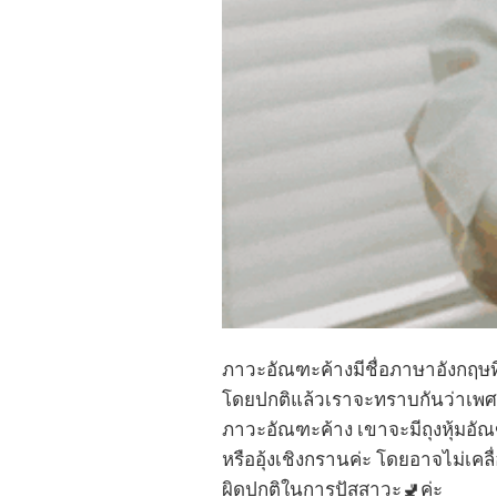
ภาวะอัณฑะค้างมีชื่อภาษาอังกฤษที
โดยปกติแล้วเราจะทราบกันว่าเพศชายจ
ภาวะอัณฑะค้าง เขาจะมีถุงหุ้มอัณฑ
หรืออุ้งเชิงกรานค่ะ โดยอาจไม่เคล
ผิดปกติในการปัสสาวะ🚽ค่ะ