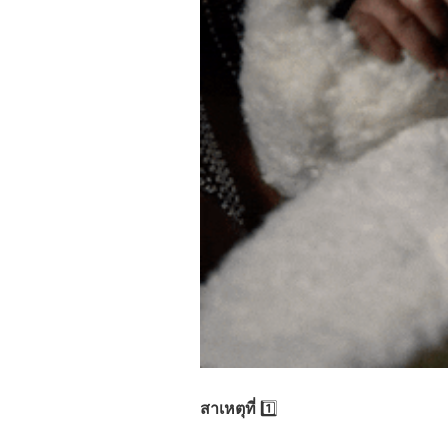
สาเหตุที่
1️⃣