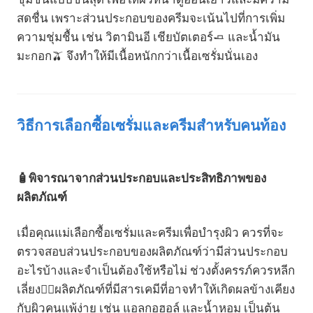
สดชื่น เพราะส่วนประกอบของครีมจะเน้นไปที่การเพิ่ม
ความชุ่มชื้น เช่น วิตามินอี เชียบัตเตอร์🧈 และน้ำมัน
มะกอก🫒 จึงทำให้มีเนื้อหนักกว่าเนื้อเซรั่มนั่นเอง
วิธีการเลือกซื้อเซรั่มและครีมสำหรับคนท้อง
🧴พิจารณาจากส่วนประกอบและประสิทธิภาพของ
ผลิตภัณฑ์
เมื่อคุณแม่เลือกซื้อเซรั่มและครีมเพื่อบำรุงผิว ควรที่จะ
ตรวจสอบส่วนประกอบของผลิตภัณฑ์ว่ามีส่วนประกอบ
อะไรบ้างและจำเป็นต้องใช้หรือไม่ ช่วงตั้งครรภ์ควรหลีก
เลี่ยง🙅‍♀️ผลิตภัณฑ์ที่มีสารเคมีที่อาจทำให้เกิดผลข้างเคียง
กับผิวคนแพ้ง่าย เช่น แอลกอฮอล์ และน้ำหอม เป็นต้น