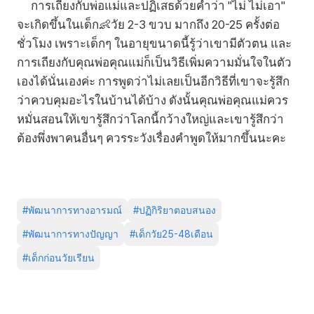
การเถียงกับพ่อแม่และปฏิเสธด้วยคำว่า "ไม่ ไม่เอา"
จะเกิดขึ้นในเด็ก👶วัย 2-3 ขวบ มากถึง 20-25 ครั้งต่อ
ชั่วโมง เพราะเด็กๆ ในอายุขนาดนี้รู้ว่าเขามีตัวตน และ
การเถียงกับคุณพ่อคุณแม่ก็เป็นวิธีเพิ่มความมั่นใจในตัว
เองได้นั่นเองค่ะ การพูดว่าไม่เลยเป็นอีกวิธีที่เขาจะรู้สึก
ว่าควบคุมอะไรในบ้านได้บ้าง ดังนั้นคุณพ่อคุณแม่ควร
หมั่นสอนให้เขารู้สึกว่าโลกนี้กว้างใหญ่และเขารู้สึกว่า
ต้องพึ่งพาคนอื่นๆ ควรระวังเรื่องคำพูดให้มากขึ้นนะคะ
#
พัฒนาการทางอารมณ์
#
ปฏิกิริยาตอบสนอง
#
พัฒนาการทางปัญญา
#
เด็กวัย25-48เดือน
#
เด็กก่อนวัยเรียน