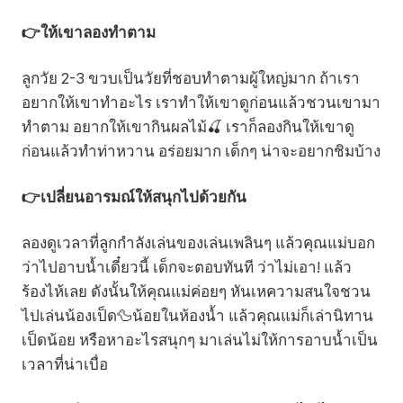
👉
ให้เขาลองทำตาม
ลูกวัย 2-3 ขวบเป็นวัยที่ชอบทำตามผู้ใหญ่มาก ถ้าเรา
อยากให้เขาทำอะไร เราทำให้เขาดูก่อนแล้วชวนเขามา
ทำตาม อยากให้เขากินผลไม้🍒 เราก็ลองกินให้เขาดู
ก่อนแล้วทำท่าหวาน อร่อยมาก เด็กๆ น่าจะอยากชิมบ้าง
👉เปลี่ยนอารมณ์ให้สนุกไปด้วยกัน
ลองดูเวลาที่ลูกกำลังเล่นของเล่นเพลินๆ แล้วคุณแม่บอก
ว่าไปอาบน้ำเดี๋ยวนี้ เด็กจะตอบทันที ว่าไม่เอา! แล้ว
ร้องไห้เลย ดังนั้นให้คุณแม่ค่อยๆ หันเหความสนใจชวน
ไปเล่นน้องเป็ด🦆น้อยในห้องน้ำ แล้วคุณแม่ก็เล่านิทาน
เป็ดน้อย หรือหาอะไรสนุกๆ มาเล่นไม่ให้การอาบน้ำเป็น
เวลาที่น่าเบื่อ