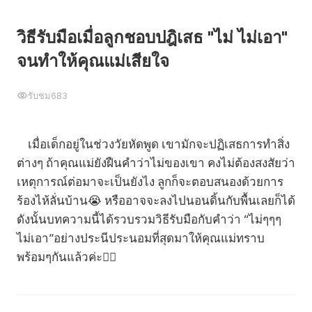
วิธีรับมือเมื่อลูกชอบปฎิเสธ "ไม่ ไม่เอา"
จนทำให้คุณแม่เสียใจ
รับชม
683
เมื่อเด็กอยู่ในช่วงวัยหัดพูด เขามักจะปฏิเสธการทำสิ่ง
ต่างๆ ถ้าคุณแม่ยังฝืนคำว่าไม่ของเขา คงไม่ต้องสงสัยว่า
เหตุการณ์ต่อมาจะเป็นยังไง ลูกก็จะตอบสนองด้วยการ
ร้องไห้ลั่นบ้าน😭 หรืออาจจะลงไปนอนดิ้นกับพื้นเลยก็ได้
ดังนั้นบทความนี้ได้รวบรวมวิธีรับมือกับคำว่า “ไม่ๆๆๆ
ไม่เอา”อย่างประนีประนอมที่สุดมาให้คุณแม่ทราบ
พร้อมๆกันแล้วค่ะ💁‍♀️